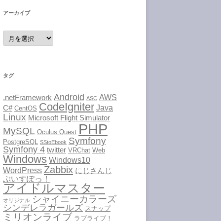
アーカイブ
ア
ー
カ
イ
ブ
タグ
Android
AWS
.netFramework
ASC
CodeIgniter
Java
C#
CentOS
Linux
Microsoft Flight Simulator
PHP
MySQL
Oculus Quest
Symfony
PostgreSQL
SStoEbook
Symfony 4
twitter
VRChat
Web
Windows
Windows10
Zabbix
WordPress
にじさんじ
ぶいすぽっ！
アイドルマスター
シャイニーカラーズ
オリジナル
シンデレラガールズ
スナップ
ミリオンライブ
ラブライブ！