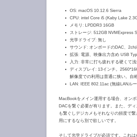
OS: macOS 10.12.6 Sierra
CPU: intel Core i5 (Kaby Lak
メモリ: LPDDR3 16GB
ストレージ: 512GB NVMExpress 
光学ドライブ: 無し
サウンド: オンボードのDAC、2
拡張: 電源、映像出力含め USB Type-C
入力: 非常に打ち疲れする硬くて
ディスプレイ: 13インチ。2560
解像度での利用は普通に狭い。自
LAN: IEEE 802.11ac (無線L
MacBookをメイン運用する場合、オン
DACを繋ぐ必要が有ります。また、デ
も繋ぐしデジカメもそれなりの頻度で繋
用にするなら別で欲しいです。
そして光学ドライブが必須です。これはn