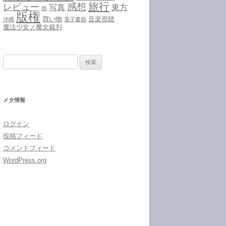
旅行
感想
レビュー
写真
東方
他
版権
買い物
音楽視聴
沖縄
電子書籍
魔法少女ノ魔女裁判
検
索:
メタ情報
ログイン
投稿フィード
コメントフィード
WordPress.org