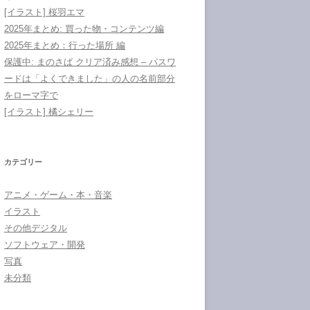
[イラスト] 桜羽エマ
2025年まとめ: 買った物・コンテンツ編
2025年まとめ：行った場所 編
保護中: まのさば クリア済み感想 – パスワ
ードは「よくできました」の人の名前部分
をローマ字で
[イラスト] 橘シェリー
カテゴリー
アニメ・ゲーム・本・音楽
イラスト
その他デジタル
ソフトウェア・開発
写真
未分類