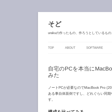
コ
ン
テ
そど
ン
ツ
へ
urakuの作ったもの、作ろうとしているも
ス
キ
ッ
プ
TOP
ABOUT
SOFTWARE
自宅のPCを本当にMacB
みた
ノートPCが必要なのでMacBook Pro
ある事自体面倒ですし、どれぐらい同期
す。