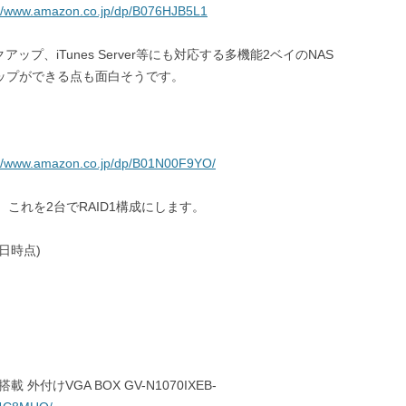
://www.amazon.co.jp/dp/B076HJB5L1
ックアップ、iTunes Server等にも対応する多機能2ベイのNAS
ックアップができる点も面白そうです。
://www.amazon.co.jp/dp/B01N00F9YO/
。これを2台でRAID1構成にします。
02日時点)
搭載 外付けVGA BOX GV-N1070IXEB-