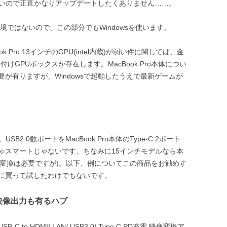
いないので正直かなりアップデートしたくありません……。
境ではないので、この部分でもWindowsを使います。
Pro 13インチのGPU(intel内蔵)が弱い件に関しては、金
の外付けGPUボックスが存在します。MacBook Pro本体につい
が有りますが、Windowsで起動したうえで最新ゲームが
、USB2.0数ポートをMacBook Pro本体のType-C 2ポート
ゃスマートじゃないです。ちなみに15インチモデルなら本
結局変換は必要ですが)。以下、例についてこの商品をお勧めす
に買って試したわけでもないです。
で映像出力も有るハブ
 USB-C to HDMI/ LAN/ USB3.0/ Type C PD充電 映像変換ア