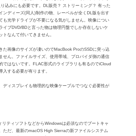
り込みにも必要です。DL販売？ ストリーミング？ 有った
ンディーズ(同人)制作の物、レーベルが全くDL版を出す
ても光学ドライブが不要になる気がしません。映像につい
イブDVD/BDと言った物は物理円盤でしか存在しないケ
ットなんて付いてきません。
画像のサイズが凄いのでMacBook ProのSSDに突っ込
ません。ファイルサイズ、使用帯域、プロバイダ側の通信
はないです。FLAC形式のライブラリも有るのでiCloud
を導入する必要が有ります。
、ディスプレイも物理的な映像ケーブルでつなぐ必要性が
ィリティソフトなどからWindowsは必須なのでブートキャ
、最新のmacOS High Sierraの新ファイルシステム