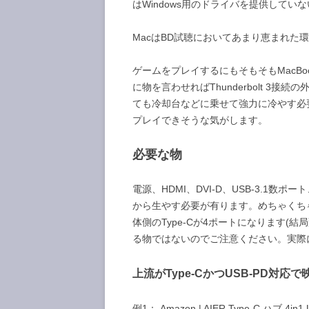
はWindows用のドライバを提供して
MacはBD試聴においてあまり恵まれた環
ゲームをプレイするにもそもそもMacBook 
に物を言わせればThunderbolt 3接続
ても冷却台などに乗せて強力に冷やす必要
プレイできそうな気がします。
必要な物
電源、HDMI、DVI-D、USB-3.1数ポート
から生やす必要が有ります。めちゃくち
体側のType-Cが4ポートになります(
る物ではないのでご注意ください。実際
上流がType-CかつUSB-PD対応
例1： Amazon | AIER Type-C ハブ 4in1