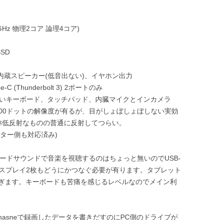
e 2.3GHz 物理2コア 論理4コア)
SSD
ch内蔵スピーカー(低音出ない)、イヤホン出力
 (Thunderbolt 3) 2ポートのみ
浅いキーボード、タッチパッド、内臓マイクとインカメラ
*1600ドットの解像度が有るが、目がしょぼしょぼしない実効
称低反射なものの普通に反射してつらい。
ANルーター側も対応済み)
ボードサウンドで音楽を視聴するのはちょっと無いのでUSB-
ィスプレイ2枚もどうにかつなぐ必要が有ります。タブレット
ぎます。キーボードも苦痛を感じるレベルなのでメイン利
asneで録画したデータを書きだすのにPC側のドライブが