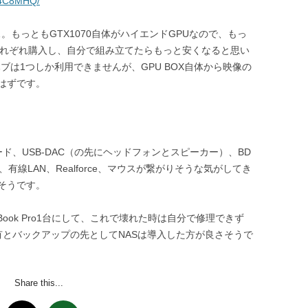
744C8MHQ/
です……。もっともGTX1070自体がハイエンドGPUなので、もっ
それぞれ購入し、自分で組み立てたらもっと安くなると思い
述のハブは1つしか利用できませんが、GPU BOX自体から映像の
はずです。
源コード、USB-DAC（の先にヘッドフォンとスピーカー）、BD
有線LAN、Realforce、マウスが繋がりそうな気がしてき
そうです。
ook Pro1台にして、これで壊れた時は自分で修理できず
共有とバックアップの先としてNASは導入した方が良さそうで
Share this...