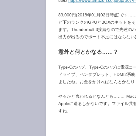
8GD
https://www.amazon.co.jp/dp/B0
83,000円(2018年01月02日時点)
と下のランクのGPUとBOXのキットを
ます。Thunderbolt 3接続なので先
出力が出るのでポート不足にはならない
意外と何とかなる……？
Type-Cのハブ、Type-Cのハブに電
ドライブ、ペンタブレット、HDMI2系統、
ましたね。お金をかければなんとかなり
やるかと言われるとなんとも……。MacB
Appleに送るしかないです。ファイル
すね。