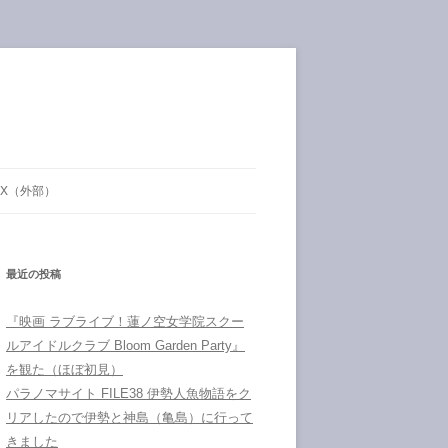
X（外部）
最近の投稿
『映画 ラブライブ！蓮ノ空女学院スクー
ルアイドルクラブ Bloom Garden Party』
を観た（ほぼ初見）
パラノマサイト FILE38 伊勢人魚物語をク
リアしたので伊勢と神島（亀島）に行って
きました