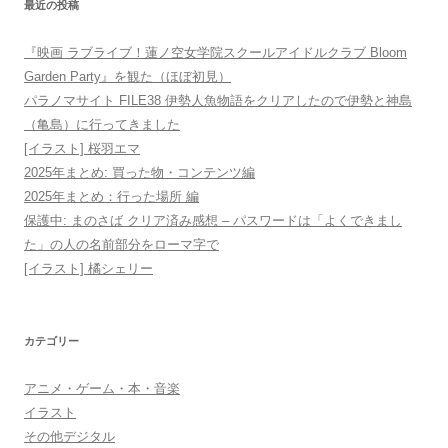
最近の投稿
ナ
ビ
『映画 ラブライブ！蓮ノ空女学院スクールアイドルクラブ Bloom
ゲ
Garden Party』を観た（ほぼ初見）
ー
パラノマサイト FILE38 伊勢人魚物語をクリアしたので伊勢と神島
シ
（亀島）に行ってきました
[イラスト] 桜羽エマ
ョ
2025年まとめ: 買った物・コンテンツ編
ン
2025年まとめ：行った場所 編
保護中: まのさば クリア済み感想 – パスワードは「よくできまし
た」の人の名前部分をローマ字で
[イラスト] 橘シェリー
カテゴリー
アニメ・ゲーム・本・音楽
イラスト
その他デジタル