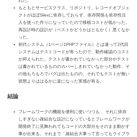
れた。
もともとサービスクラス、リポジトリ、レコードオブジェ
クトがほぼSilexに依存しておらず、依存関係も依存性注
入を使った作りになっていたので移植コストが低かった。
再設計時の設計が（ベストかどうかはともかく）悪くなか
った。
初代システム（1ページ1PHPファイル）とは違って2代目
システムはテストコードが有ったので、動作確認のコスト
が抑えられた。テストが書かれていなかった部分やテスト
は書かれているもののカバーしきれていなかった動作、そ
の他もろもろでバグは出たものの、それでもテストが無い
状態よりははるかに楽になった実感が有る。
結論
フレームワークの機能を便利に使いつつも 、それに依存
しすぎない疎結合な設計になっているとフレームワークが
開発終了に見舞われてもコードの大部分をそのまま動かす
事が出来る。それまで「疎結合大事って言ってもライブラ