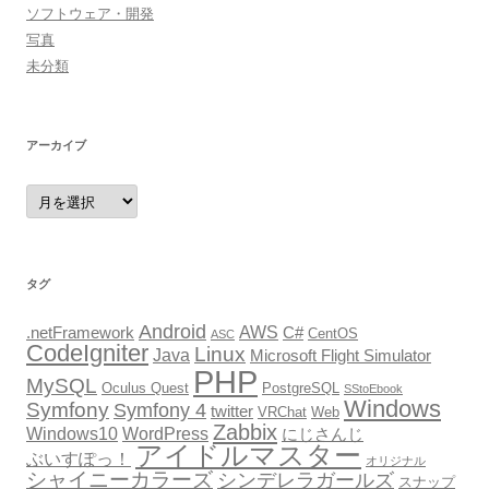
ソフトウェア・開発
写真
未分類
アーカイブ
ア
ー
カ
イ
ブ
タグ
Android
AWS
.netFramework
C#
CentOS
ASC
CodeIgniter
Linux
Java
Microsoft Flight Simulator
PHP
MySQL
Oculus Quest
PostgreSQL
SStoEbook
Windows
Symfony
Symfony 4
twitter
VRChat
Web
Zabbix
Windows10
WordPress
にじさんじ
アイドルマスター
ぶいすぽっ！
オリジナル
シャイニーカラーズ
シンデレラガールズ
スナップ