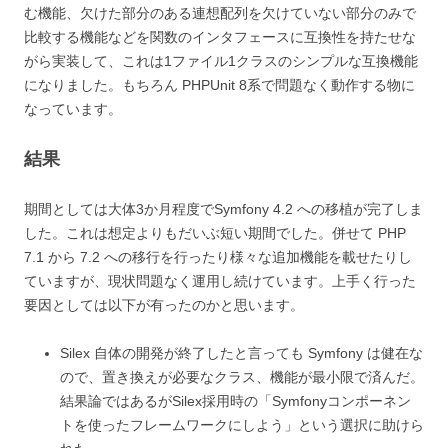
む機能、欠けた部分のある連想配列を欠けていない部分のみで
比較する機能などを関数のインタフェースに互換性を持たせな
がら実装して、これは1ファイル1クラスのシンプルな互換機能
になりました。もちろん PHPUnit 8系で問題なく動作する物に
なっています。
結果
期間としては大体3か月程度でSymfony 4.2 への移植が完了しま
した。これは想定よりもだいぶ短い期間でした。併せて PHP
7.1 から 7.2 への移行を行ったり様々な追加機能を載せたりし
ていますが、現状問題なく運用し続けています。上手く行った
要因としては以下が有ったのかと思います。
Silex 自体の開発が終了したと言っても Symfony は健在な
ので、置き換えが必要なクラス、機能が最小限で済んだ。
結果論ではあるがSilex採用時の「Symfonyコンポーネン
トを使ったフレームワークにしよう」という選択に助けら