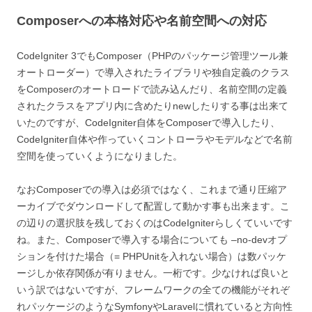
Composerへの本格対応や名前空間への対応
CodeIgniter 3でもComposer（PHPのパッケージ管理ツール兼
オートローダー）で導入されたライブラリや独自定義のクラス
をComposerのオートロードで読み込んだり、名前空間の定義
されたクラスをアプリ内に含めたりnewしたりする事は出来て
いたのですが、CodeIgniter自体をComposerで導入したり、
CodeIgniter自体や作っていくコントローラやモデルなどで名前
空間を使っていくようになりました。
なおComposerでの導入は必須ではなく、これまで通り圧縮ア
ーカイブでダウンロードして配置して動かす事も出来ます。こ
の辺りの選択肢を残しておくのはCodeIgniterらしくていいです
ね。また、Composerで導入する場合についても –no-devオプ
ションを付けた場合（= PHPUnitを入れない場合）は数パッケ
ージしか依存関係が有りません。一桁です。少なければ良いと
いう訳ではないですが、フレームワークの全ての機能がそれぞ
れパッケージのようなSymfonyやLaravelに慣れていると方向性