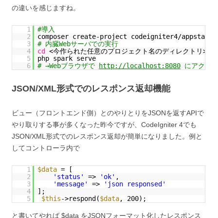
の違いを感じますね。
1
#導入
2
composer create-project codeigniter4/apps
3
# 内臓Webサーバでの実行
4
cd
<今作られた任意のプロジェクト名のディレクトリ>
5
php spark serve
6
# →Webブラウザで 
http://localhost:8080
 にアクセ
JSON/XML形式でのレスポンス返却機能
ビュー（フロントエンド側）とのやりとりをJSONを返すAPIで
やり取りする事が多くなった昨今ですが、CodeIgniter 4でも
JSON/XML形式でのレスポンス返却が簡単になりました。例と
してコントローラ内で
1
$data
= [
2
'status'
=> 
'ok'
,
3
'message'
=> 
'json responsed'
4
]; 
5
$this
->respond(
$data
, 200); 
と書いてやれば $data をJSONフォーマット化したレスポンス