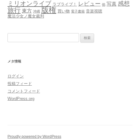
ミリオンライブ
感想
レビュー
写真
ラブライブ！
他
版権
旅行
東方
買い物
音楽視聴
沖縄
電子書籍
魔法少女ノ魔女裁判
検
索:
メタ情報
ログイン
投稿フィード
コメントフィード
WordPress.org
Proudly powered by WordPress