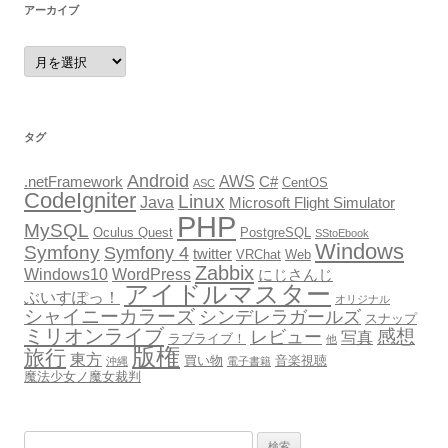
アーカイブ
ア
ー
カ
イ
ブ
タグ
Android
AWS
.netFramework
C#
CentOS
ASC
CodeIgniter
Linux
Java
Microsoft Flight Simulator
PHP
MySQL
Oculus Quest
PostgreSQL
SStoEbook
Windows
Symfony
Symfony 4
twitter
VRChat
Web
Zabbix
Windows10
WordPress
にじさんじ
アイドルマスター
ぶいすぽっ！
オリジナル
シャイニーカラーズ
シンデレラガールズ
スナップ
ミリオンライブ
感想
レビュー
写真
ラブライブ！
他
版権
旅行
東方
買い物
音楽視聴
沖縄
電子書籍
魔法少女ノ魔女裁判
検