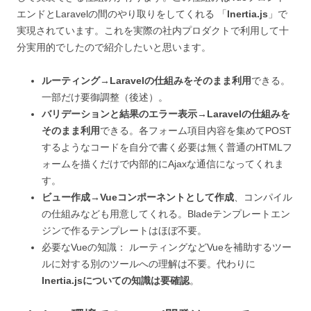
エンドとLaravelの間のやり取りをしてくれる 「
Inertia.js
」で
実現されています。これを実際の社内プロダクトで利用して十
分実用的でしたので紹介したいと思います。
ルーティング→Laravelの仕組みをそのまま利用
できる。
一部だけ要御調整（後述）。
バリデーションと結果のエラー表示→Laravelの仕組みを
そのまま利用
できる。各フォーム項目内容を集めてPOST
するようなコードを自分で書く必要は無く普通のHTMLフ
ォームを描くだけで内部的にAjaxな通信になってくれま
す。
ビュー作成→Vueコンポーネントとして作成
、コンパイル
の仕組みなども用意してくれる。Bladeテンプレートエン
ジンで作るテンプレートはほぼ不要。
必要なVueの知識： ルーティングなどVueを補助するツー
ルに対する別のツールへの理解は不要。代わりに
Inertia.jsについての知識は要確認
。