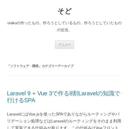
コ
ン
そど
テ
ン
ツ
へ
urakuの作ったもの、作ろうとしているもの、作ろうとしていたもの
ス
キ
の近況。
ッ
プ
メニュー
「
ソフトウェア・開発
」カテゴリーアーカイブ
Laravel 9 + Vue 3で作る8割Laravelの知識で
行けるSPA
LaravelにはVue.jsを使ったSPAでありながらルーティングやバ
リデーション処理などはLaravelのルーティングをそのまま利用
して実装できる仕組みが有ります。この仕組みはVueフロント