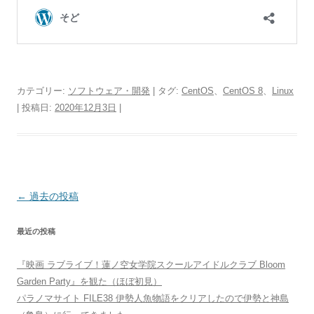
カテゴリー:
ソフトウェア・開発
| タグ:
CentOS
、
CentOS 8
、
Linux
| 投稿日:
2020年12月3日
|
投
←
過去の投稿
稿
最近の投稿
ナ
ビ
『映画 ラブライブ！蓮ノ空女学院スクールアイドルクラブ Bloom
ゲ
Garden Party』を観た（ほぼ初見）
ー
パラノマサイト FILE38 伊勢人魚物語をクリアしたので伊勢と神島