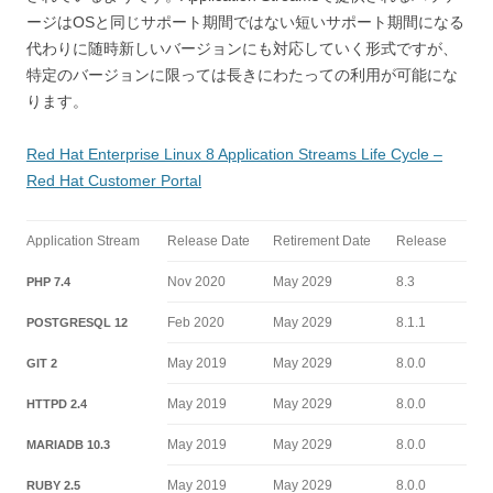
ージはOSと同じサポート期間ではない短いサポート期間になる
代わりに随時新しいバージョンにも対応していく形式ですが、
特定のバージョンに限っては長きにわたっての利用が可能にな
ります。
Red Hat Enterprise Linux 8 Application Streams Life Cycle –
Red Hat Customer Portal
Application Stream
Release Date
Retirement Date
Release
Nov 2020
May 2029
8.3
PHP 7.4
Feb 2020
May 2029
8.1.1
POSTGRESQL 12
May 2019
May 2029
8.0.0
GIT 2
May 2019
May 2029
8.0.0
HTTPD 2.4
May 2019
May 2029
8.0.0
MARIADB 10.3
May 2019
May 2029
8.0.0
RUBY 2.5