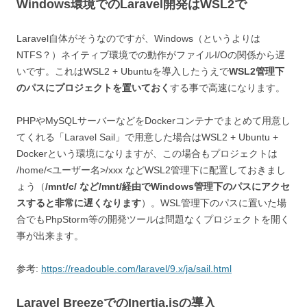
Windows環境でのLaravel開発はWSL2で
Laravel自体がそうなのですが、Windows（というよりは
NTFS？）ネイティブ環境での動作がファイルI/Oの関係から遅
いです。これはWSL2 + Ubuntuを導入したうえで
WSL2管理下
のパスにプロジェクトを置いておく
する事で高速になります。
PHPやMySQLサーバーなどをDockerコンテナでまとめて用意し
てくれる「Laravel Sail」で用意した場合はWSL2 + Ubuntu +
Dockerという環境になりますが、この場合もプロジェクトは
/home/<ユーザー名>/xxx などWSL2管理下に配置しておきまし
ょう（
/mnt/c/ など/mnt/経由でWindows管理下のパスにアクセ
スすると非常に遅くなります
）。WSL管理下のパスに置いた場
合でもPhpStorm等の開発ツールは問題なくプロジェクトを開く
事が出来ます。
参考:
https://readouble.com/laravel/9.x/ja/sail.html
Laravel BreezeでのInertia.jsの導入