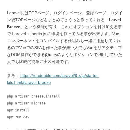
LaravelにはTOPページ、ログインページ、登録ページ、ログイ
ン後TOPページなどをまとめてさくっと作ってくれる「
Larvel
Breeze
」という機能が有り、これにオプションを付け加える事
で Laravel + Inertia.js の環境を作ってみる事が出来ます。Vue
コンポーネントをコンパイルする仕組みも一緒に用意してくれ
るのでVueでのSPAを作った事が無い人でもVueをリアクティブ
なDOM操作ができるjQueryのようなポジションで利用していた
人でも比較的簡単に実装可能です。
参考：
https://readouble.com/laravel/9.x/ja/starter-
kits.html#laravel-breeze
php artisan breeze:install

php artisan migrate

npm install

npm run dev