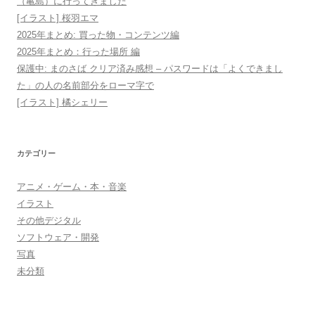
シ
（亀島）に行ってきました
[イラスト] 桜羽エマ
ョ
2025年まとめ: 買った物・コンテンツ編
ン
2025年まとめ：行った場所 編
保護中: まのさば クリア済み感想 – パスワードは「よくできまし
た」の人の名前部分をローマ字で
[イラスト] 橘シェリー
カテゴリー
アニメ・ゲーム・本・音楽
イラスト
その他デジタル
ソフトウェア・開発
写真
未分類