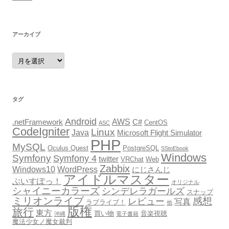
アーカイブ
ア
ー
カ
イ
ブ
タグ
Android
AWS
.netFramework
C#
CentOS
ASC
CodeIgniter
Linux
Java
Microsoft Flight Simulator
PHP
MySQL
Oculus Quest
PostgreSQL
SStoEbook
Windows
Symfony
Symfony 4
twitter
VRChat
Web
Zabbix
Windows10
WordPress
にじさんじ
アイドルマスター
ぶいすぽっ！
オリジナル
シャイニーカラーズ
シンデレラガールズ
スナップ
ミリオンライブ
感想
レビュー
写真
ラブライブ！
他
版権
旅行
東方
買い物
音楽視聴
沖縄
電子書籍
魔法少女ノ魔女裁判