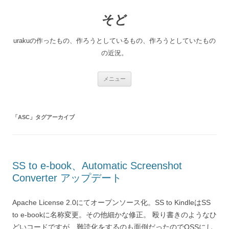
コ
ン
そど
テ
ン
ツ
へ
urakuの作ったもの、作ろうとしているもの、作ろうとしていたもの
ス
キ
の近況。
ッ
プ
メニュー
「
ASC
」タグアーカイブ
SS to e-book、Automatic Screenshot
Converter アップデート
Apache License 2.0にてオープンソース化。SS to KindleはSS
to e-bookに名称変更。その他細かな修正。 殴り書きのようなひ
どいコードですが、難読化をするのも面倒だったのでOSSにし