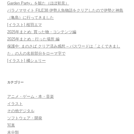
Garden Party』を観た（ほぼ初見）
パラノマサイト FILE38 伊勢人魚物語をクリアしたので伊勢と神島
（亀島）に行ってきました
[イラスト] 桜羽エマ
2025年まとめ: 買った物・コンテンツ編
2025年まとめ：行った場所 編
保護中: まのさば クリア済み感想 – パスワードは「よくできまし
た」の人の名前部分をローマ字で
[イラスト] 橘シェリー
カテゴリー
アニメ・ゲーム・本・音楽
イラスト
その他デジタル
ソフトウェア・開発
写真
未分類