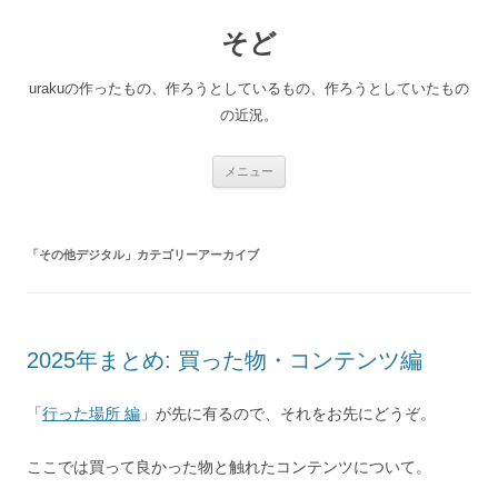
コ
ン
そど
テ
ン
ツ
へ
urakuの作ったもの、作ろうとしているもの、作ろうとしていたもの
ス
キ
の近況。
ッ
プ
メニュー
「
その他デジタル
」カテゴリーアーカイブ
2025年まとめ: 買った物・コンテンツ編
「
行った場所 編
」が先に有るので、それをお先にどうぞ。
ここでは買って良かった物と触れたコンテンツについて。