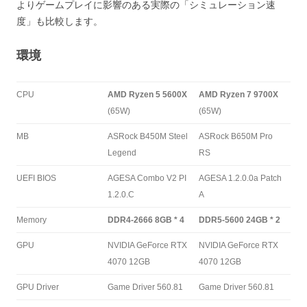
よりゲームプレイに影響のある実際の「シミュレーション速
度」も比較します。
環境
CPU
AMD Ryzen 5 5600X
AMD Ryzen 7 9700X
(65W)
(65W)
MB
ASRock B450M Steel
ASRock B650M Pro
Legend
RS
UEFI BIOS
AGESA Combo V2 PI
AGESA 1.2.0.0a Patch
1.2.0.C
A
Memory
DDR4-2666 8GB * 4
DDR5-5600 24GB * 2
GPU
NVIDIA GeForce RTX
NVIDIA GeForce RTX
4070 12GB
4070 12GB
GPU Driver
Game Driver 560.81
Game Driver 560.81