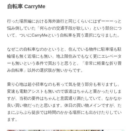
自転車 CarryMe
行った場所編における海外旅行と同じくらいにはずーーーっと
悩み倒していた「何らかの交通手段が欲しい」という部分につ
いて、ついにCarryMeという自転車を買う選択になりました。
なぜこの自転車なのかというと、住んでいる物件に駐車場も駐
輪場も無く近場にも無い、地上階住みでもなく更にエレベータ
ーも無いという条件で買おうと思うと、「非常に軽量な折り畳
み自転車」以外の選択肢が無いからです。
乗り心地は超小径車なのも有って気を使う部分も有りますし、
変速も電動アシストも無いので坂道はちゃんと重かったりしま
すが、当初の要件はちゃんと意図通り満たしていて、なかなか
良い買い物だったと思います。休日の買い物メインですが、た
まにぶらぶら徒歩では時間のかかる場所にも出かけたりしてい
ます。