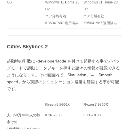
OS
Windows 11 Home 23
Windows 11 Home 23
H2
H2
コア分離有効
コア分離有効
KB5041587 適用済み
KB5041587 適用済み
Cities Skylines 2
起動時の引数に -developerMode を付けて起動する事でデバッ
グモードで起動し、タブキーを押すと諸々の情報が確認できる
ようになります。その画面内で「Simulation」→「Smooth
speed」から実際のシミュレーション速度を確認する事が可能
です。
Ryzen 5 5600X
Ryzen 7 9700X
人口50万7000人の都
0.16～0.23
0.21～0.33
市での
1倍速時シミュレーシ