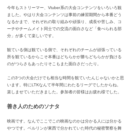
今年もストリーマー、Vtuber系の大会コンテンツをいろいろ観
ました。やはり大会コンテンツは事前の練習期間から本番どう
なるかまで、それぞれの取り組みや頑張り、成長や苦しみ、コ
ーチやチームメイト同士での交流の面白さなど「食べられる部
分」が多くて楽しいです。
観ている側は観ている側で、それぞれのチームが頑張っている
所を観ているからこそ本番はどちらかが勝ちどちらかが負ける
のがつらさもあったりそこもまた面白さだったり。
この3つの大会だけでも相当な時間を観ていたんじゃないかと思
います。特にLTKなんて半年間にわたるリーグでしたからね。
楽しませていただきました。参加者の皆様はお疲れ様でした。
善き人のためのソナタ
映画です。なんでここでこの映画なのかは分かる人には分かる
やつです。ベルリンが東西で分かれていた時代の秘密警察を舞