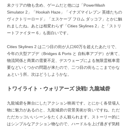
未クリアの物も含め、ゲームだと他には「PowerWash
Simulator 2」「Hookah Haze」「イナズマイレブン 英雄たちの
ヴィクトリーロード」「エスケープ フロム ダッコフ」とかに触
れましたね。あとは相変わらず「Cities Skylines 2」と「ストリ
ートファイター 6」も面白いです。
Cities Skylines 2 は二つ目の街が人口60万を超えたあたりで、
今年の大型アプデ（Bridges & Ports と 自転車アプデ）が来て、
物流関係と商業の需要不足、デスウェーブによる無限霊柩車需
要などいくつかの問題が来たので、二つ目の街もここまでかな
ぁという所。次はどうしようかな。
トワイライト・ウォリアーズ 決戦! 九龍城砦
九龍城砦を舞台にしたアクション映画です。とにかく各登場人
物に魅力があるのと、九龍城砦の背景美術が良いですね。ただ
ただカッコいいシーンをたくさん観られます。ストーリー的に
はシンプルなアクション物なので、ハードルを上げ過ぎず気軽