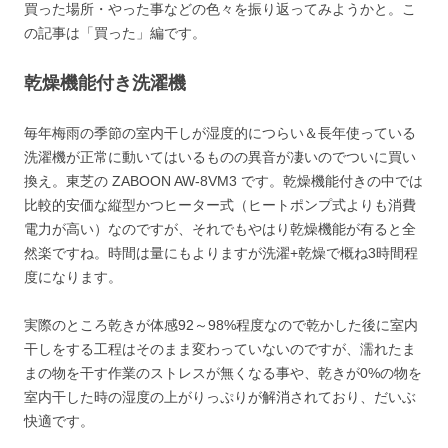
買った場所・やった事などの色々を振り返ってみようかと。こ
の記事は「買った」編です。
乾燥機能付き洗濯機
毎年梅雨の季節の室内干しが湿度的につらい＆長年使っている
洗濯機が正常に動いてはいるものの異音が凄いのでついに買い
換え。東芝の ZABOON AW-8VM3 です。乾燥機能付きの中では
比較的安価な縦型かつヒーター式（ヒートポンプ式よりも消費
電力が高い）なのですが、それでもやはり乾燥機能が有ると全
然楽ですね。時間は量にもよりますが洗濯+乾燥で概ね3時間程
度になります。
実際のところ乾きが体感92～98%程度なので乾かした後に室内
干しをする工程はそのまま変わっていないのですが、濡れたま
まの物を干す作業のストレスが無くなる事や、乾きが0%の物を
室内干した時の湿度の上がりっぷりが解消されており、だいぶ
快適です。