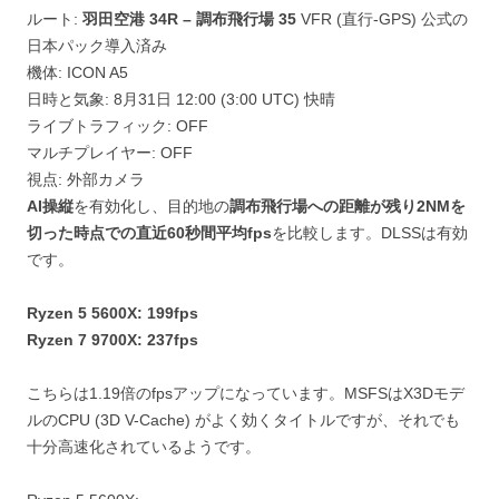
ルート:
羽田空港 34R – 調布飛行場 35
VFR (直行-GPS) 公式の
日本パック導入済み
機体: ICON A5
日時と気象: 8月31日 12:00 (3:00 UTC) 快晴
ライブトラフィック: OFF
マルチプレイヤー: OFF
視点: 外部カメラ
AI操縦
を有効化し、目的地の
調布飛行場への距離が残り2NMを
切った時点での直近60秒間平均fps
を比較します。DLSSは有効
です。
Ryzen 5 5600X: 199fps
Ryzen 7 9700X: 237fps
こちらは1.19倍のfpsアップになっています。MSFSはX3Dモデ
ルのCPU (3D V-Cache) がよく効くタイトルですが、それでも
十分高速化されているようです。