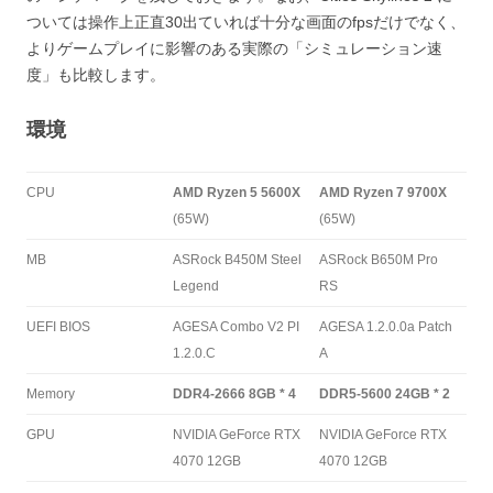
ついては操作上正直30出ていれば十分な画面のfpsだけでなく、
よりゲームプレイに影響のある実際の「シミュレーション速
度」も比較します。
環境
CPU
AMD Ryzen 5 5600X
AMD Ryzen 7 9700X
(65W)
(65W)
MB
ASRock B450M Steel
ASRock B650M Pro
Legend
RS
UEFI BIOS
AGESA Combo V2 PI
AGESA 1.2.0.0a Patch
1.2.0.C
A
Memory
DDR4-2666 8GB * 4
DDR5-5600 24GB * 2
GPU
NVIDIA GeForce RTX
NVIDIA GeForce RTX
4070 12GB
4070 12GB