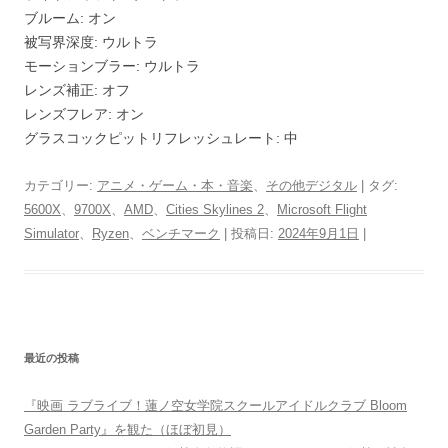
ブルーム: オン
被写界深度: ウルトラ
モーションブラー: ウルトラ
レンズ補正: オフ
レンズフレア: オン
グラスコックピットリフレッシュレート: 中
カテゴリー:
アニメ・ゲーム・本・音楽
、
その他デジタル
| タグ:
5600X
、
9700X
、
AMD
、
Cities Skylines 2
、
Microsoft Flight
Simulator
、
Ryzen
、
ベンチマーク
| 投稿日:
2024年9月1日
|
最近の投稿
『映画 ラブライブ！蓮ノ空女学院スクールアイドルクラブ Bloom
Garden Party』を観た（ほぼ初見）