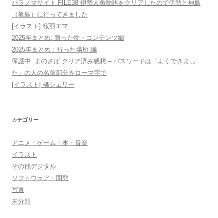
パラノマサイト FILE38 伊勢人魚物語をクリアしたので伊勢と神島
（亀島）に行ってきました
[イラスト] 桜羽エマ
2025年まとめ: 買った物・コンテンツ編
2025年まとめ：行った場所 編
保護中: まのさば クリア済み感想 – パスワードは「よくできまし
た」の人の名前部分をローマ字で
[イラスト] 橘シェリー
カテゴリー
アニメ・ゲーム・本・音楽
イラスト
その他デジタル
ソフトウェア・開発
写真
未分類