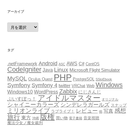
アーカイブ
ア
ー
カ
イ
ブ
タグ
Android
AWS
.netFramework
C#
CentOS
ASC
CodeIgniter
Linux
Java
Microsoft Flight Simulator
PHP
MySQL
Oculus Quest
PostgreSQL
SStoEbook
Windows
Symfony
Symfony 4
twitter
VRChat
Web
Zabbix
Windows10
WordPress
にじさんじ
アイドルマスター
ぶいすぽっ！
オリジナル
シャイニーカラーズ
シンデレラガールズ
スナップ
ミリオンライブ
感想
レビュー
写真
ラブライブ！
他
版権
旅行
東方
買い物
音楽視聴
沖縄
電子書籍
魔法少女ノ魔女裁判