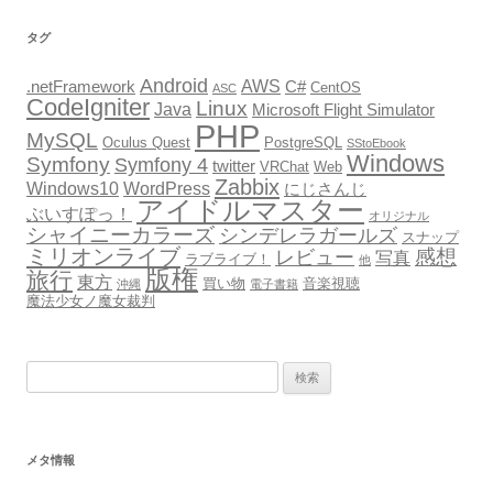
ブ
タグ
Android
AWS
.netFramework
C#
CentOS
ASC
CodeIgniter
Linux
Java
Microsoft Flight Simulator
PHP
MySQL
Oculus Quest
PostgreSQL
SStoEbook
Windows
Symfony
Symfony 4
twitter
VRChat
Web
Zabbix
Windows10
WordPress
にじさんじ
アイドルマスター
ぶいすぽっ！
オリジナル
シャイニーカラーズ
シンデレラガールズ
スナップ
ミリオンライブ
感想
レビュー
写真
ラブライブ！
他
版権
旅行
東方
買い物
音楽視聴
沖縄
電子書籍
魔法少女ノ魔女裁判
検
索:
メタ情報