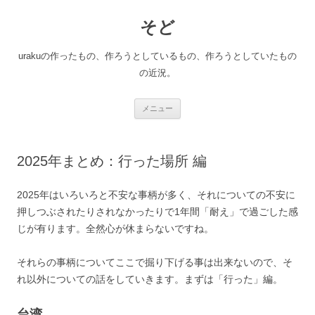
コ
ン
そど
テ
ン
ツ
へ
urakuの作ったもの、作ろうとしているもの、作ろうとしていたもの
ス
キ
の近況。
ッ
プ
メニュー
2025年まとめ：行った場所 編
2025年はいろいろと不安な事柄が多く、それについての不安に
押しつぶされたりされなかったりで1年間「耐え」で過ごした感
じが有ります。全然心が休まらないですね。
それらの事柄についてここで掘り下げる事は出来ないので、そ
れ以外についての話をしていきます。まずは「行った」編。
台湾