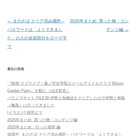
投
←
まのさば クリア済み感想 –
2025年まとめ: 買った物・コン
稿
パスワードは「よくできまし
テンツ編
→
ナ
た」の人の名前部分をローマ字
ビ
で
ゲ
ー
最近の投稿
シ
ョ
『映画 ラブライブ！蓮ノ空女学院スクールアイドルクラブ Bloom
ン
Garden Party』を観た（ほぼ初見）
パラノマサイト FILE38 伊勢人魚物語をクリアしたので伊勢と神島
（亀島）に行ってきました
[イラスト] 桜羽エマ
2025年まとめ: 買った物・コンテンツ編
2025年まとめ：行った場所 編
保護中: まのさば クリア済み感想 – パスワードは「よくできまし