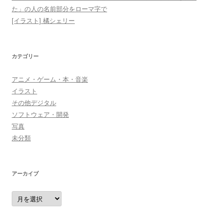
た」の人の名前部分をローマ字で
[イラスト] 橘シェリー
カテゴリー
アニメ・ゲーム・本・音楽
イラスト
その他デジタル
ソフトウェア・開発
写真
未分類
アーカイブ
ア
ー
カ
イ