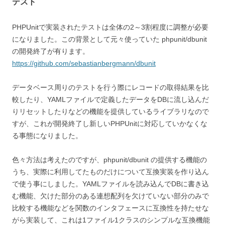
テスト
PHPUnitで実装されたテストは全体の2～3割程度に調整が必要
になりました。この背景として元々使っていた phpunit/dbunit
の開発終了が有ります。
https://github.com/sebastianbergmann/dbunit
データベース周りのテストを行う際にレコードの取得結果を比
較したり、YAMLファイルで定義したデータをDBに流し込んだ
りリセットしたりなどの機能を提供しているライブラリなので
すが、これが開発終了し新しいPHPUnitに対応していかなくな
る事態になりました。
色々方法は考えたのですが、phpunit/dbunit の提供する機能の
うち、実際に利用してたものだけについて互換実装を作り込ん
で使う事にしました。YAMLファイルを読み込んでDBに書き込
む機能、欠けた部分のある連想配列を欠けていない部分のみで
比較する機能などを関数のインタフェースに互換性を持たせな
がら実装して、これは1ファイル1クラスのシンプルな互換機能