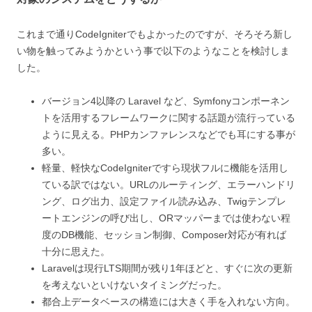
これまで通りCodeIgniterでもよかったのですが、そろそろ新し
い物を触ってみようかという事で以下のようなことを検討しま
した。
バージョン4以降の Laravel など、Symfonyコンポーネン
トを活用するフレームワークに関する話題が流行っている
ように見える。PHPカンファレンスなどでも耳にする事が
多い。
軽量、軽快なCodeIgniterですら現状フルに機能を活用し
ている訳ではない。URLのルーティング、エラーハンドリ
ング、ログ出力、設定ファイル読み込み、Twigテンプレ
ートエンジンの呼び出し、ORマッパーまでは使わない程
度のDB機能、セッション制御、Composer対応が有れば
十分に思えた。
Laravelは現行LTS期間が残り1年ほどと、すぐに次の更新
を考えないといけないタイミングだった。
都合上データベースの構造には大きく手を入れない方向。