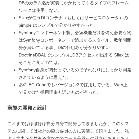
DBのカラム名が実装にかかわってくるタイプのフレーム
ワークは使用しない。
Silexが使うDIコンテナ（もしくはサービスロケータ）の
pimple はシンプルで分かりやすかった。
Symfonyコンポーネント製、必須機能だけを備え必要な物
はSymfonyコンポーネントで追加するスタイル、数年間開
発が続いている事、DIの仕組みが分かりやすい、
DoctrineDBALでシンプルにDBアクセスが出来る Silex は
そこそこ良いのでは。
Symfony自身が関わっているのでそれなりにしっかり開発
されているように思えた。
あの EC-Cubeでもバージョン3で採用している。Web上
で見かけた採用理由も近いものが有った。
実際の開発と設計
これまではほぼほぼ自分自身で開発してきましたが、このシス
テムに関しては社外の協力要員の方に実装して頂きました。私
より実力が全然有る方なのでコード品質への懸念はあまりあり