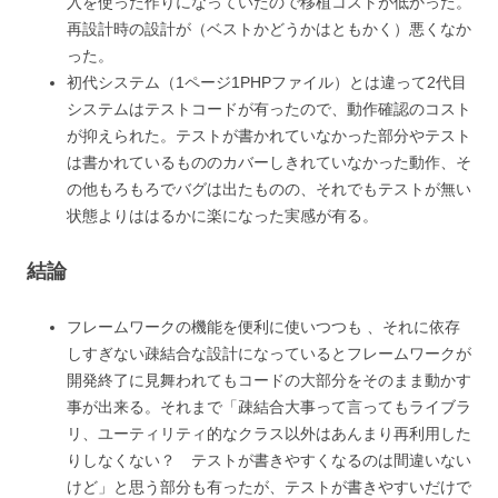
入を使った作りになっていたので移植コストが低かった。
再設計時の設計が（ベストかどうかはともかく）悪くなか
った。
初代システム（1ページ1PHPファイル）とは違って2代目
システムはテストコードが有ったので、動作確認のコスト
が抑えられた。テストが書かれていなかった部分やテスト
は書かれているもののカバーしきれていなかった動作、そ
の他もろもろでバグは出たものの、それでもテストが無い
状態よりははるかに楽になった実感が有る。
結論
フレームワークの機能を便利に使いつつも 、それに依存
しすぎない疎結合な設計になっているとフレームワークが
開発終了に見舞われてもコードの大部分をそのまま動かす
事が出来る。それまで「疎結合大事って言ってもライブラ
リ、ユーティリティ的なクラス以外はあんまり再利用した
りしなくない？ テストが書きやすくなるのは間違いない
けど」と思う部分も有ったが、テストが書きやすいだけで