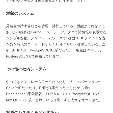
て他のシステムと連携出来るようにする事、です。
対象のシステム
見積書や請求書などを管理・発行している。機能はそれなりに
多いがUI操作はFormベース、テーブルタグで諸情報を表示する
シンプルな物。ノンフレームワークで1画面1PHPファイルな古
き良き時代のコード。おそらく10年ぐらい？稼働している。当
初はPHP 5.1、PostgreSQL 8.x系だったが、現在はPHP 5.6と
PostgreSQL 9.6で稼働しています。
その他の社内システム
かつてはノンフレームワークだったり、太古のバージョンの
CakePHPだったり、PHPが4系だったりしたが、概ね
CodeIgniter 3系最新版 + PHP 5.6～7.1 + PostgreSQL 9.6 /
MySQL 5.6 に統一されている（統一する改修を進めてきた）。
対象のシステムをどうするか