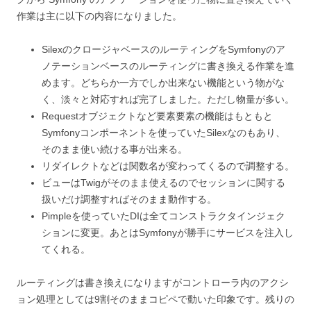
作業は主に以下の内容になりました。
SilexのクロージャベースのルーティングをSymfonyのア
ノテーションベースのルーティングに書き換える作業を進
めます。どちらか一方でしか出来ない機能という物がな
く、淡々と対応すれば完了しました。ただし物量が多い。
Requestオブジェクトなど要素要素の機能はもともと
Symfonyコンポーネントを使っていたSilexなのもあり、
そのまま使い続ける事が出来る。
リダイレクトなどは関数名が変わってくるので調整する。
ビューはTwigがそのまま使えるのでセッションに関する
扱いだけ調整すればそのまま動作する。
Pimpleを使っていたDIは全てコンストラクタインジェク
ションに変更。あとはSymfonyが勝手にサービスを注入し
てくれる。
ルーティングは書き換えになりますがコントローラ内のアクシ
ョン処理としては9割そのままコピペで動いた印象です。残りの