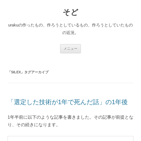
コ
ン
そど
テ
ン
ツ
へ
urakuの作ったもの、作ろうとしているもの、作ろうとしていたもの
ス
キ
の近況。
ッ
プ
メニュー
「
SILEX
」タグアーカイブ
「選定した技術が1年で死んだ話」の1年後
1年半前に以下のような記事を書きました。その記事が前提とな
り、その続きになります。