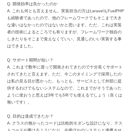
Q. 開発効率は良かったのか
A. これも何とも言えません。実装担当の方はLaravelもFuelPHP
も経験者であったので、他のフレームワークでもそこまで大き
な違いはなかったのではないかと思います。ただ、これは実装
者の技術によるところでも有りますが、フレームワーク独自の
しきたりをそこまで覚えなくていい、見通しのいい実装する事
はできました。
Q. サポート期間が短い？
A. これまで数年に渡って開発されてきたので十分長くサポート
されてきたと言えます。ただ、今このタイミングで採用したの
は私の見る目が悪かった。もっとも、サービスとして外部に提
供するわけでもないシステムなので、これまでがそうであった
ように使おうと思えば3年でも5年でも使えるでしょう（良くは
無いです）。
Q. 目的は達成できたか？
A. クラスの無かったコードは比較的モダンな設計になり、テス
トコードが書けるようになり、今後ほかのシステムと連携させ