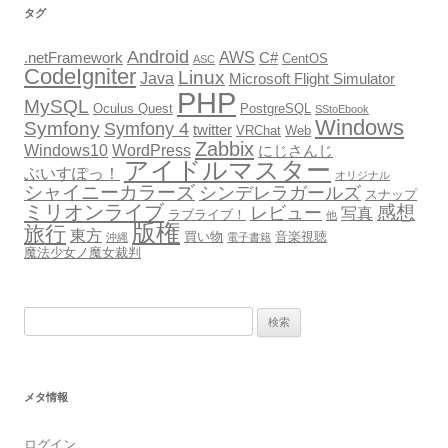
タグ
Android
AWS
.netFramework
C#
CentOS
ASC
CodeIgniter
Linux
Java
Microsoft Flight Simulator
PHP
MySQL
Oculus Quest
PostgreSQL
SStoEbook
Windows
Symfony
Symfony 4
twitter
VRChat
Web
Zabbix
Windows10
WordPress
にじさんじ
アイドルマスター
ぶいすぽっ！
オリジナル
シャイニーカラーズ
シンデレラガールズ
スナップ
ミリオンライブ
感想
レビュー
写真
ラブライブ！
他
版権
旅行
東方
買い物
音楽視聴
沖縄
電子書籍
魔法少女ノ魔女裁判
検
索:
メタ情報
ログイン