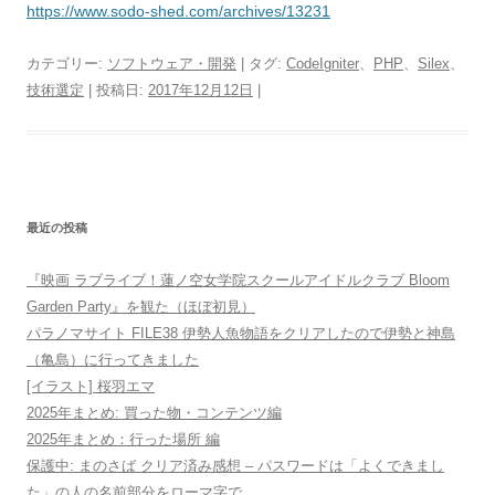
https://www.sodo-shed.com/archives/13231
カテゴリー:
ソフトウェア・開発
| タグ:
CodeIgniter
、
PHP
、
Silex
、
技術選定
| 投稿日:
2017年12月12日
|
最近の投稿
『映画 ラブライブ！蓮ノ空女学院スクールアイドルクラブ Bloom
Garden Party』を観た（ほぼ初見）
パラノマサイト FILE38 伊勢人魚物語をクリアしたので伊勢と神島
（亀島）に行ってきました
[イラスト] 桜羽エマ
2025年まとめ: 買った物・コンテンツ編
2025年まとめ：行った場所 編
保護中: まのさば クリア済み感想 – パスワードは「よくできまし
た」の人の名前部分をローマ字で