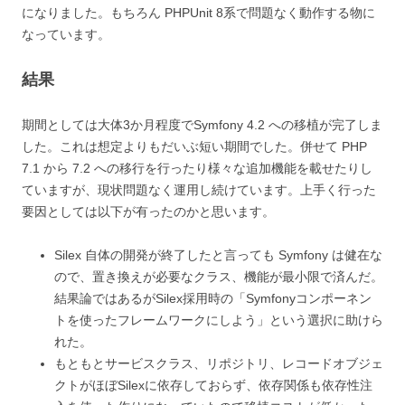
になりました。もちろん PHPUnit 8系で問題なく動作する物に
なっています。
結果
期間としては大体3か月程度でSymfony 4.2 への移植が完了しま
した。これは想定よりもだいぶ短い期間でした。併せて PHP
7.1 から 7.2 への移行を行ったり様々な追加機能を載せたりし
ていますが、現状問題なく運用し続けています。上手く行った
要因としては以下が有ったのかと思います。
Silex 自体の開発が終了したと言っても Symfony は健在な
ので、置き換えが必要なクラス、機能が最小限で済んだ。
結果論ではあるがSilex採用時の「Symfonyコンポーネン
トを使ったフレームワークにしよう」という選択に助けら
れた。
もともとサービスクラス、リポジトリ、レコードオブジェ
クトがほぼSilexに依存しておらず、依存関係も依存性注