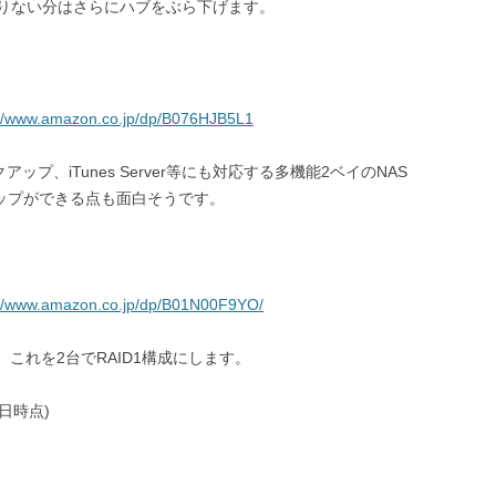
足りない分はさらにハブをぶら下げます。
://www.amazon.co.jp/dp/B076HJB5L1
ックアップ、iTunes Server等にも対応する多機能2ベイのNAS
ックアップができる点も面白そうです。
://www.amazon.co.jp/dp/B01N00F9YO/
。これを2台でRAID1構成にします。
02日時点)