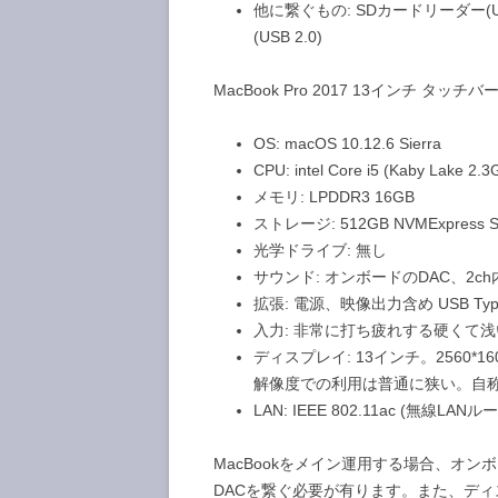
他に繋ぐもの: SDカードリーダー(USB 2
(USB 2.0)
MacBook Pro 2017 13インチ タッチ
OS: macOS 10.12.6 Sierra
CPU: intel Core i5 (Kaby Lak
メモリ: LPDDR3 16GB
ストレージ: 512GB NVMExpress 
光学ドライブ: 無し
サウンド: オンボードのDAC、2
拡張: 電源、映像出力含め USB Type-C
入力: 非常に打ち疲れする硬くて
ディスプレイ: 13インチ。2560
解像度での利用は普通に狭い。自
LAN: IEEE 802.11ac (無線L
MacBookをメイン運用する場合、オン
DACを繋ぐ必要が有ります。また、デ