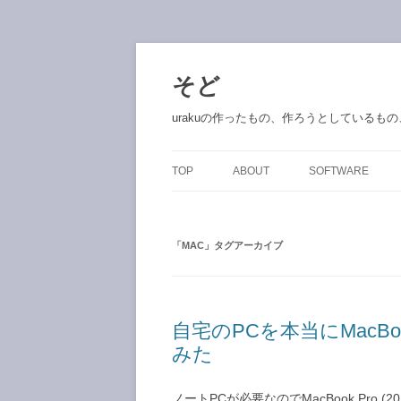
コ
ン
テ
そど
ン
ツ
へ
urakuの作ったもの、作ろうとしているも
ス
キ
ッ
プ
TOP
ABOUT
SOFTWARE
「
MAC
」タグアーカイブ
自宅のPCを本当にMacB
みた
ノートPCが必要なのでMacBook Pro