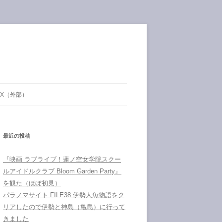
X（外部）
最近の投稿
『映画 ラブライブ！蓮ノ空女学院スクー
ルアイドルクラブ Bloom Garden Party』
を観た（ほぼ初見）
パラノマサイト FILE38 伊勢人魚物語をク
リアしたので伊勢と神島（亀島）に行って
きました