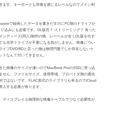
ぎます。キーボードも苦痛を感じるレベルなのでメイン利
asneで録画したデータを書きだすのにPC側のドライブが
り込みにも必要です。DL販売？ ストリーミング？ 有った
ンディーズ(同人)制作の物、レーベルが全くDL版を出す
ても光学ドライブが不要になる気がしません。映像につい
イブDVD/BDと言った物は物理円盤でしか存在しないケ
ットなんて付いてきません。
画像のサイズが凄いのでMacBook ProのSSDに突っ込
ません。ファイルサイズ、使用帯域、プロバイダ側の通信
はないです。FLAC形式のライブラリも有るのでiCloud
を導入する必要が有ります。
、ディスプレイも物理的な映像ケーブルでつなぐ必要性が