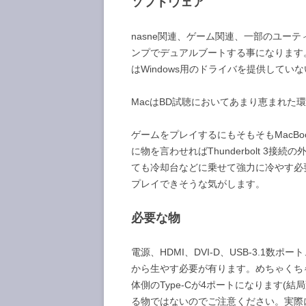
ソフトウェア
nasne関連、ゲーム関連、一部のユーテ
ンプでデュアルブートする事になります。ただ
はWindows用のドライバを提供して
MacはBD試聴においてあまり恵まれた環
ゲームをプレイするにもそもそもMacBook 
に物を言わせればThunderbolt 3接続
ても冷却台などに乗せて強力に冷やす必要
プレイできそうな気がします。
必要な物
電源、HDMI、DVI-D、USB-3.1数ポート
から生やす必要が有ります。めちゃくち
体側のType-Cが4ポートになります(
る物ではないのでご注意ください。実際