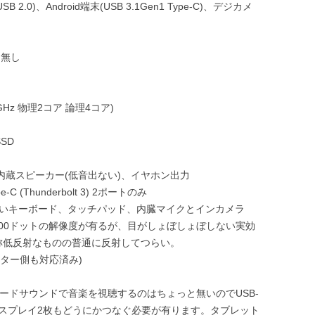
.0)、Android端末(USB 3.1Gen1 Type-C)、デジカメ
バー無し
e 2.3GHz 物理2コア 論理4コア)
SSD
ch内蔵スピーカー(低音出ない)、イヤホン出力
 (Thunderbolt 3) 2ポートのみ
浅いキーボード、タッチパッド、内臓マイクとインカメラ
*1600ドットの解像度が有るが、目がしょぼしょぼしない実効
称低反射なものの普通に反射してつらい。
ANルーター側も対応済み)
ボードサウンドで音楽を視聴するのはちょっと無いのでUSB-
ィスプレイ2枚もどうにかつなぐ必要が有ります。タブレット