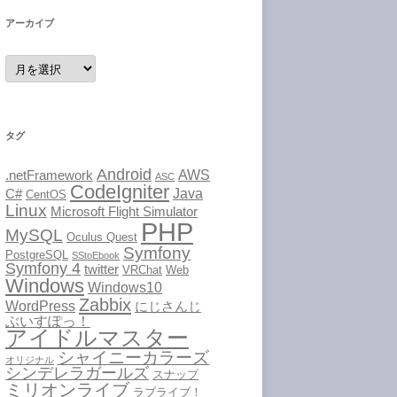
アーカイブ
ア
ー
カ
イ
ブ
タグ
Android
AWS
.netFramework
ASC
CodeIgniter
Java
C#
CentOS
Linux
Microsoft Flight Simulator
PHP
MySQL
Oculus Quest
Symfony
PostgreSQL
SStoEbook
Symfony 4
twitter
VRChat
Web
Windows
Windows10
Zabbix
WordPress
にじさんじ
ぶいすぽっ！
アイドルマスター
シャイニーカラーズ
オリジナル
シンデレラガールズ
スナップ
ミリオンライブ
ラブライブ！