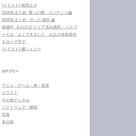
[イラスト] 桜羽エマ
2025年まとめ: 買った物・コンテンツ編
2025年まとめ：行った場所 編
保護中: まのさば クリア済み感想 – パスワ
ードは「よくできました」の人の名前部分
をローマ字で
[イラスト] 橘シェリー
カテゴリー
アニメ・ゲーム・本・音楽
イラスト
その他デジタル
ソフトウェア・開発
写真
未分類