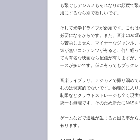
も繋ぐしデジカメもそれなりの頻度で繋
用にするなら別で欲しいです。
そして光学ドライブが必須です。これはn
必要になるからです。また、音楽CDの取
ら苦労しません。マイナーなジャンル、イ
気が無いコンテンツが有ると、何年経っ
ても有名な映画なら配信が有りますが、ラ
ースが多いです。仮に有ってもブックレ
音楽ライブラリ、デジカメで撮り溜めてきた
むのは現実的でないです。物理的に入り
制限などクラウドストレージも全く現実的で
統一も無理です。そのため新たにNAS
ゲームなどで遅延が生じると困る事から
有ります。