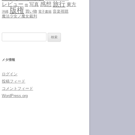
旅行
感想
レビュー
写真
東方
他
版権
買い物
音楽視聴
沖縄
電子書籍
魔法少女ノ魔女裁判
検
索:
メタ情報
ログイン
投稿フィード
コメントフィード
WordPress.org