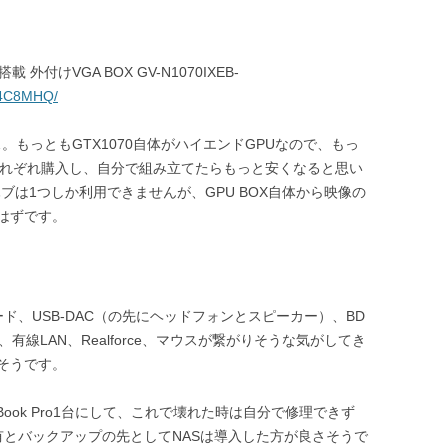
搭載 外付けVGA BOX GV-N1070IXEB-
744C8MHQ/
です……。もっともGTX1070自体がハイエンドGPUなので、もっ
それぞれ購入し、自分で組み立てたらもっと安くなると思い
述のハブは1つしか利用できませんが、GPU BOX自体から映像の
はずです。
源コード、USB-DAC（の先にヘッドフォンとスピーカー）、BD
有線LAN、Realforce、マウスが繋がりそうな気がしてき
そうです。
ook Pro1台にして、これで壊れた時は自分で修理できず
共有とバックアップの先としてNASは導入した方が良さそうで