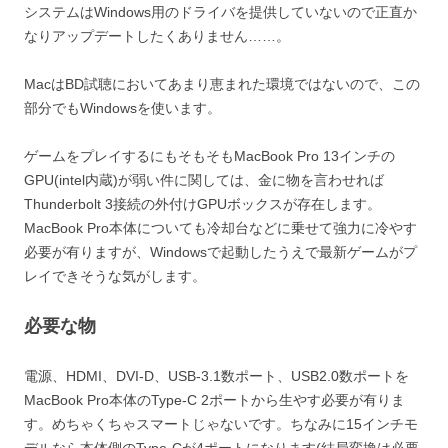
システムはWindows用のドライバを提供していないので正直か
なりアップデートしたくありません……。
MacはBD試聴においてあまり恵まれた環境ではないので、この
部分でもWindowsを使います。
ゲームをプレイするにもそもそもMacBook Pro 13インチの
GPU(intel内蔵)が弱い件に関しては、金に物を言わせれば
Thunderbolt 3接続の外付けGPUボックスが存在します。
MacBook Pro本体についても冷却台などに乗せて強力に冷やす
必要が有りますが、Windowsで起動したうえで最新ゲームがプ
レイできそうな気がします。
必要な物
電源、HDMI、DVI-D、USB-3.1数ポート、USB2.0数ポートを
MacBook Pro本体のType-C 2ポートから生やす必要が有りま
す。めちゃくちゃスマートじゃないです。ちなみに15インチモ