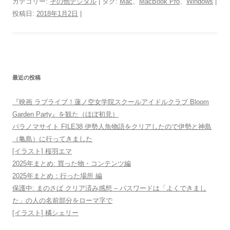
カテゴリー:
その他デジタル
| タグ:
Mac
、
MacBook Pro
、
Windows
|
投稿日:
2018年1月2日
|
最近の投稿
『映画 ラブライブ！蓮ノ空女学院スクールアイドルクラブ Bloom
Garden Party』を観た（ほぼ初見）
パラノマサイト FILE38 伊勢人魚物語をクリアしたので伊勢と神島
（亀島）に行ってきました
[イラスト] 桜羽エマ
2025年まとめ: 買った物・コンテンツ編
2025年まとめ：行った場所 編
保護中: まのさば クリア済み感想 – パスワードは「よくできまし
た」の人の名前部分をローマ字で
[イラスト] 橘シェリー