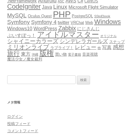
Android
AWS
.netFramework
C#
CentOS
ASC
CodeIgniter
Linux
Java
Microsoft Flight Simulator
PHP
MySQL
Oculus Quest
PostgreSQL
SStoEbook
Windows
Symfony
Symfony 4
twitter
VRChat
Web
Zabbix
Windows10
WordPress
にじさんじ
アイドルマスター
ぶいすぽっ！
オリジナル
シャイニーカラーズ
シンデレラガールズ
スナップ
ミリオンライブ
感想
レビュー
写真
ラブライブ！
他
版権
旅行
東方
買い物
音楽視聴
沖縄
電子書籍
魔法少女ノ魔女裁判
検
索:
メタ情報
ログイン
投稿フィード
コメントフィード