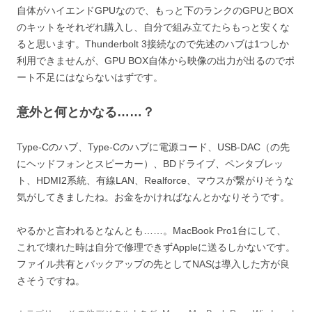
自体がハイエンドGPUなので、もっと下のランクのGPUとBOX
のキットをそれぞれ購入し、自分で組み立てたらもっと安くな
ると思います。Thunderbolt 3接続なので先述のハブは1つしか
利用できませんが、GPU BOX自体から映像の出力が出るのでポ
ート不足にはならないはずです。
意外と何とかなる……？
Type-Cのハブ、Type-Cのハブに電源コード、USB-DAC（の先
にヘッドフォンとスピーカー）、BDドライブ、ペンタブレッ
ト、HDMI2系統、有線LAN、Realforce、マウスが繋がりそうな
気がしてきましたね。お金をかければなんとかなりそうです。
やるかと言われるとなんとも……。MacBook Pro1台にして、
これで壊れた時は自分で修理できずAppleに送るしかないです。
ファイル共有とバックアップの先としてNASは導入した方が良
さそうですね。