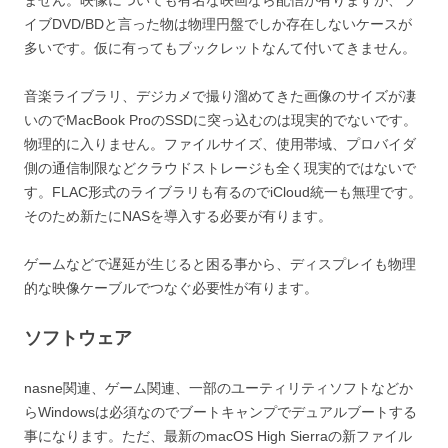
ません。映像についても有名な映画なら配信が有りますが、ラ
イブDVD/BDと言った物は物理円盤でしか存在しないケースが
多いです。仮に有ってもブックレットなんて付いてきません。
音楽ライブラリ、デジカメで撮り溜めてきた画像のサイズが凄
いのでMacBook ProのSSDに突っ込むのは現実的でないです。
物理的に入りません。ファイルサイズ、使用帯域、プロバイダ
側の通信制限などクラウドストレージも全く現実的ではないで
す。FLAC形式のライブラリも有るのでiCloud統一も無理です。
そのため新たにNASを導入する必要が有ります。
ゲームなどで遅延が生じると困る事から、ディスプレイも物理
的な映像ケーブルでつなぐ必要性が有ります。
ソフトウェア
nasne関連、ゲーム関連、一部のユーティリティソフトなどか
らWindowsは必須なのでブートキャンプでデュアルブートする
事になります。ただ、最新のmacOS High Sierraの新ファイル