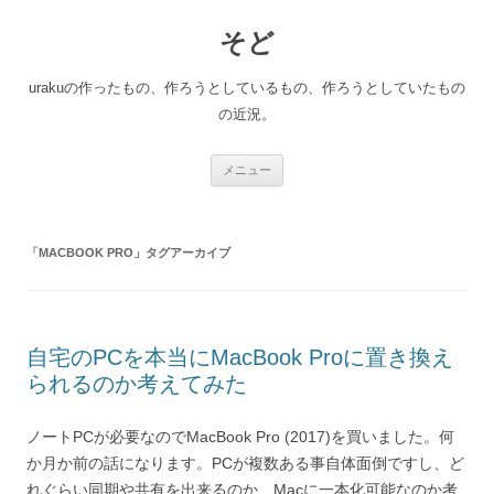
コ
ン
そど
テ
ン
ツ
へ
urakuの作ったもの、作ろうとしているもの、作ろうとしていたもの
ス
キ
の近況。
ッ
プ
メニュー
「
MACBOOK PRO
」タグアーカイブ
自宅のPCを本当にMacBook Proに置き換え
られるのか考えてみた
ノートPCが必要なのでMacBook Pro (2017)を買いました。何
か月か前の話になります。PCが複数ある事自体面倒ですし、ど
れぐらい同期や共有を出来るのか、Macに一本化可能なのか考