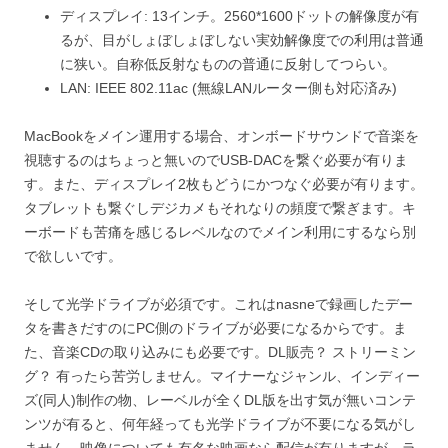
ディスプレイ: 13インチ。2560*1600ドットの解像度が有
るが、目がしょぼしょぼしない実効解像度での利用は普通
に狭い。自称低反射なものの普通に反射してつらい。
LAN: IEEE 802.11ac (無線LANルーター側も対応済み)
MacBookをメイン運用する場合、オンボードサウンドで音楽を
視聴するのはちょっと無いのでUSB-DACを繋ぐ必要が有りま
す。また、ディスプレイ2枚もどうにかつなぐ必要が有ります。
タブレットも繋ぐしデジカメもそれなりの頻度で繋ぎます。キ
ーボードも苦痛を感じるレベルなのでメイン利用にするなら別
で欲しいです。
そして光学ドライブが必須です。これはnasneで録画したデー
タを書きだすのにPC側のドライブが必要になるからです。ま
た、音楽CDの取り込みにも必要です。DL販売？ ストリーミン
グ？ 有ったら苦労しません。マイナーなジャンル、インディー
ズ(同人)制作の物、レーベルが全くDL版を出す気が無いコンテ
ンツが有ると、何年経っても光学ドライブが不要になる気がし