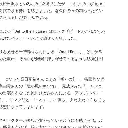
役松田颯水との2人での登場でしたが、これまでにも迫力の
対抗できる勢いを感じました。森久保乃々の加わったイン
見られる日が楽しみですね。
Jet to the Future」はロックザビートのこれまでの
抜けたパフォーマンスで魅せてくれました。
見せる千菅春香さんによる「One Life」は、どこか孤
めた歌声、それらが会場に押し寄せてくるような感覚は相
しのん」になった高田憂希さんによる「祈りの花」、衝撃的な程
由貴さんの「追い風Running」、完成をみた「ニャンと
の出演がかなった原田ひとみさんによる「アップルパイ・
A」。サマプリと「サマカニ」の強さ。まだまだいくらでも
感想になってしまいます。
キャラクターの表現が変わっているようにも感じられ、よ
る部分も有れば、捉え方によってはキャラから離れている