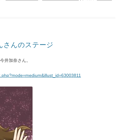
ゃんさんのステージ
の今井加奈さん。
lust.php?mode=medium&illust_id=63003811