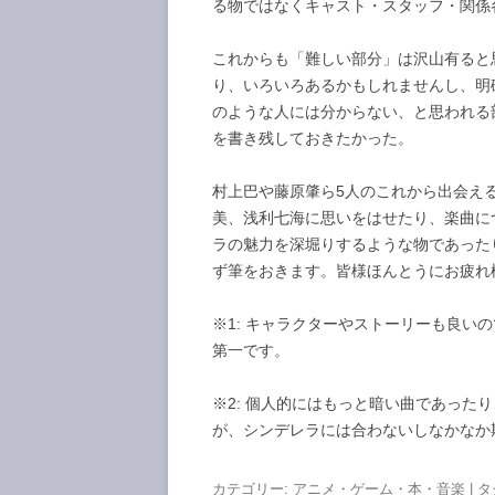
る物ではなくキャスト・スタッフ・関係
これからも「難しい部分」は沢山有ると
り、いろいろあるかもしれませんし、明確
のような人には分からない、と思われる
を書き残しておきたかった。
村上巴や藤原肇ら5人のこれから出会え
美、浅利七海に思いをはせたり、楽曲に
ラの魅力を深堀りするような物であった
ず筆をおきます。皆様ほんとうにお疲れ
※1: キャラクターやストーリーも良い
第一です。
※2: 個人的にはもっと暗い曲であった
が、シンデレラには合わないしなかなか
カテゴリー:
アニメ・ゲーム・本・音楽
| タ