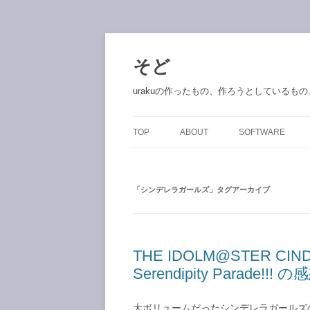
コ
ン
テ
そど
ン
ツ
へ
urakuの作ったもの、作ろうとしているも
ス
キ
ッ
プ
TOP
ABOUT
SOFTWARE
「
シンデレラガールズ
」タグアーカイブ
THE IDOLM@STER CINDE
Serendipity Parade!!! の
大ボリュームだったシンデレラガールズの