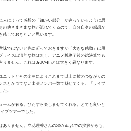
に人によって感想の「細かい部分」が違っているように思
想やらその他さまざまな物が流れてくるので、自分自身の感想が
き残しておきたいと思います。
意味ではないと先に断っておきますが「大きな感動」は用
プライズ出演的な物は無く、アニメ版終了後の総決算でも
りません。これは3rdや4thとは大きく異なります。
ユニットとその楽曲によりこれまで以上に横のつながりの
ンスとかつてない出演メンバー数で魅せてくる、「ライブ
した。
ュームが有る。ひたすら楽しませてくれる。とても良いと
ライブツアーでした。
ありません。立花理香さんのSSA day1での挨拶からも、