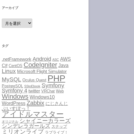
アーカイブ
ア
ー
カ
イ
ブ
タグ
Android
AWS
.netFramework
ASC
CodeIgniter
Java
C#
CentOS
Linux
Microsoft Flight Simulator
PHP
MySQL
Oculus Quest
Symfony
PostgreSQL
SStoEbook
Symfony 4
twitter
VRChat
Web
Windows
Windows10
Zabbix
WordPress
にじさんじ
ぶいすぽっ！
アイドルマスター
シャイニーカラーズ
オリジナル
シンデレラガールズ
スナップ
ミリオンライブ
ラブライブ！