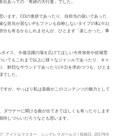
各社あっての「奇跡の大行進」でした。
思います。CDの進捗であったり、自担当の扱いであった
な担当が居ないPもファンも自称しないタイプの私(※1)
部分も有るかもしれませんが、ひとまず「楽しかった」事
るボイス、今後活躍の場を広げてほしい今井加奈や佐城雪
ついてもこれまで以上に様々なジャンルであったり、キャ
り、鮮烈なサウンドであったり(※2)を求めつつも、ひとま
様でした。
のですが、やっぱり私は楽曲がこのコンテンツの魅力として
り、ダウナーに聞ける曲が出てきてほしくも有ったりします
期待しづらいだろうなとも思います。
グ:
アイドルマスター
、
シンデレラガールズ
| 投稿日:
2017年8