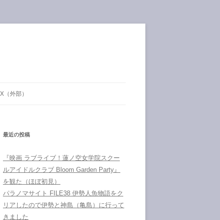
X（外部）
最近の投稿
『映画 ラブライブ！蓮ノ空女学院スクー
ルアイドルクラブ Bloom Garden Party』
を観た（ほぼ初見）
パラノマサイト FILE38 伊勢人魚物語をク
リアしたので伊勢と神島（亀島）に行って
きました