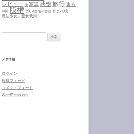
旅行
感想
レビュー
写真
東方
他
版権
買い物
音楽視聴
沖縄
電子書籍
魔法少女ノ魔女裁判
検
索:
メタ情報
ログイン
投稿フィード
コメントフィード
WordPress.org