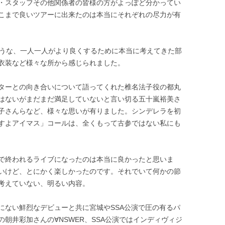
・スタッフその他関係者の皆様の方がよっぽど分かってい
こまで良いツアーに出来たのは本当にそれぞれの尽力が有
ような、一人一人がより良くするために本当に考えてきた部
衣装など様々な所から感じられました。
ターとの向き合いについて語ってくれた椎名法子役の都丸
はないがまだまだ満足していないと言い切る五十嵐裕美さ
子さんらなど、様々な思いが有りました。シンデレラを初
すよアイマス」コールは、全くもって古参ではない私にも
で終われるライブになったのは本当に良かったと思いま
いけど、とにかく楽しかったのです。それでいて何かの節
考えていない、明るい内容。
にない鮮烈なデビューと共に宮城やSSA公演で圧の有るパ
朝井彩加さんの∀NSWER、SSA公演ではインディヴィジ