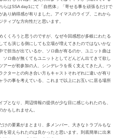
らはSSA day1にて「自然体」「寄せる事を頑張るだけで
があり納得感が有りました。アイマスのライブ、これから
ジティブな方向性だと思います。
めくくろうと思うのですが、なぜ今回感想が多岐にわたる
しても演じる側にしても立場が増えてきたのではないかな
中で担当が出ているか、ソロ曲が有るのか、ユニット曲は
、ソロ曲が無くてもユニットとしてどんどん出てきて欲し
ツアーが初参加の人、シンデレラを長く支えてきた人、つ
ラクターとの向き合い方もキャストそれぞれに違いが有り
ャラの事を考えている、これまで以上にお互いに居る場所
イブとなり、周辺情報の提供が少な目に感じられたのも、
のかもしれません。
だけの要素がまとまり、多メンバー、大きなトラブルもな
演を迎えられたのは良かったと思います。到底簡単に出来