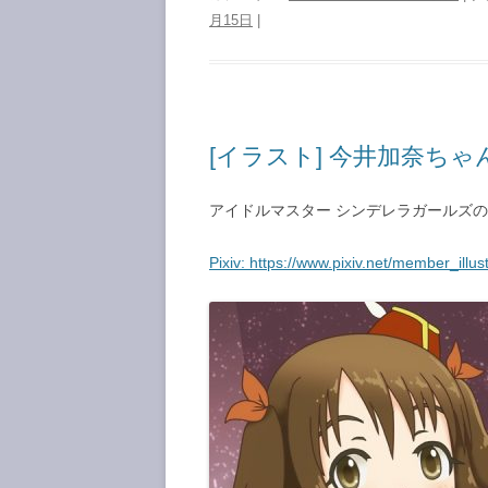
月15日
|
[イラスト] 今井加奈ち
アイドルマスター シンデレラガールズ
Pixiv: https://www.pixiv.net/member_il