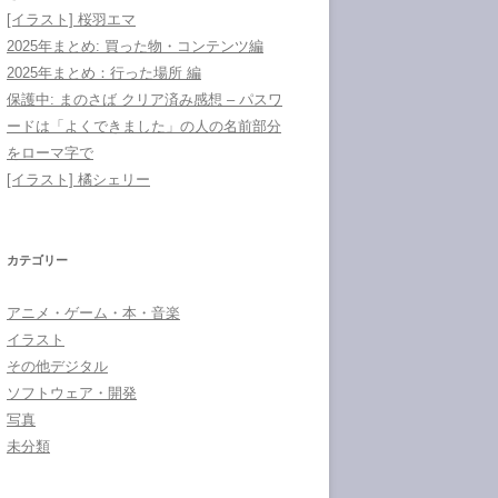
[イラスト] 桜羽エマ
2025年まとめ: 買った物・コンテンツ編
2025年まとめ：行った場所 編
保護中: まのさば クリア済み感想 – パスワ
ードは「よくできました」の人の名前部分
をローマ字で
[イラスト] 橘シェリー
カテゴリー
アニメ・ゲーム・本・音楽
イラスト
その他デジタル
ソフトウェア・開発
写真
未分類