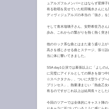
ュアルズフルメンバーとはならず星輝子
有る歌唱を見せていた松田颯水さんにも
ディヴィジュアルズの本当の「強さ」を
そして青木瑠璃子さん、安野希世乃さんによる「
歩み、これからの繋がりを熱く熱く突き
他のロック系な曲とはまた違う盛り上がりを
高さを感じさせる曲とステージ、張り詰
当に体に響いてきました。
SSA day1公演では幕張以上に「よ
に完璧にアイドルとしての輝きを放つ中島
☆スペクタクル」、ついに大型ライブへ
プリンセス」、熱量凄まじい「熱血乙女
有るのですがこれ以上は結局長々とした
今回のツアーでは全体的にキャスト陣の
りキャラに近づいているように感じられ