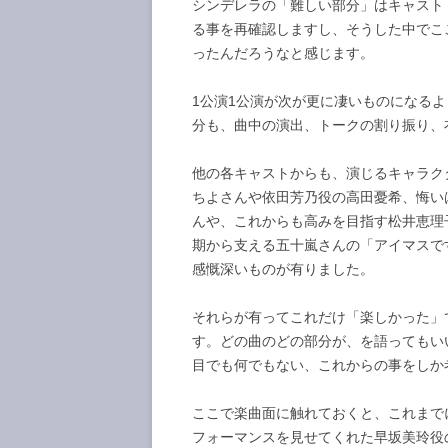
シンデレラの「難しい部分」はキャスト
る事を再確認しますし、そうした中でこ
ったんだろうなと感じます。
1公演1公演が次が更に凄いものになる
分も、曲中の演出、トークの割り振り、
他の各キャストからも、演じるキャラク
ちよさんや依田芳乃役の高田憂希、悔い
んや、これからも高みを目指す松井恵理
期から支える五十嵐さんの「アイマスで
感慨深いものが有りました。
それらが有ってこれだけ「楽しかった」
す。どの曲のどの部分が、を語ってもい
目でも何でもない、これからの事をしか
ここで楽曲面に触れておくと、これまで
フォーマンスを見せてくれた早坂美玲役の