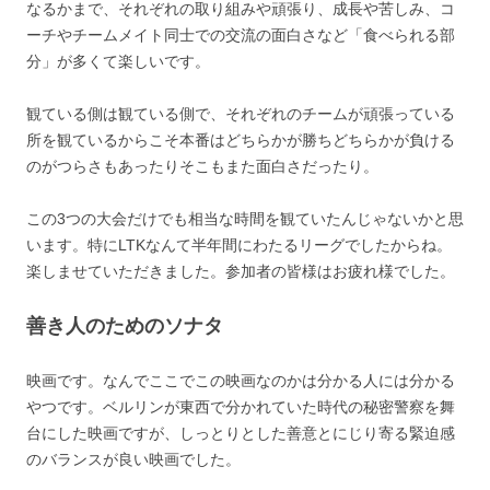
なるかまで、それぞれの取り組みや頑張り、成長や苦しみ、コ
ーチやチームメイト同士での交流の面白さなど「食べられる部
分」が多くて楽しいです。
観ている側は観ている側で、それぞれのチームが頑張っている
所を観ているからこそ本番はどちらかが勝ちどちらかが負ける
のがつらさもあったりそこもまた面白さだったり。
この3つの大会だけでも相当な時間を観ていたんじゃないかと思
います。特にLTKなんて半年間にわたるリーグでしたからね。
楽しませていただきました。参加者の皆様はお疲れ様でした。
善き人のためのソナタ
映画です。なんでここでこの映画なのかは分かる人には分かる
やつです。ベルリンが東西で分かれていた時代の秘密警察を舞
台にした映画ですが、しっとりとした善意とにじり寄る緊迫感
のバランスが良い映画でした。