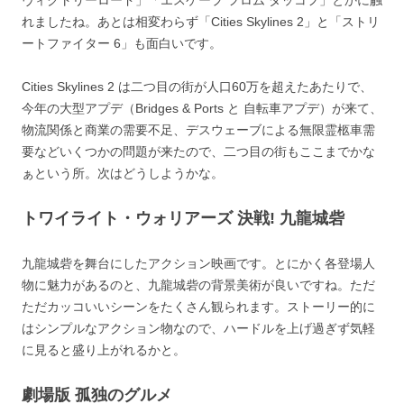
ヴィクトリーロード」「エスケープ フロム ダッコフ」とかに触
れましたね。あとは相変わらず「Cities Skylines 2」と「ストリ
ートファイター 6」も面白いです。
Cities Skylines 2 は二つ目の街が人口60万を超えたあたりで、
今年の大型アプデ（Bridges & Ports と 自転車アプデ）が来て、
物流関係と商業の需要不足、デスウェーブによる無限霊柩車需
要などいくつかの問題が来たので、二つ目の街もここまでかな
ぁという所。次はどうしようかな。
トワイライト・ウォリアーズ 決戦! 九龍城砦
九龍城砦を舞台にしたアクション映画です。とにかく各登場人
物に魅力があるのと、九龍城砦の背景美術が良いですね。ただ
ただカッコいいシーンをたくさん観られます。ストーリー的に
はシンプルなアクション物なので、ハードルを上げ過ぎず気軽
に見ると盛り上がれるかと。
劇場版 孤独のグルメ