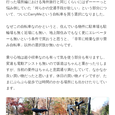
行った場所編における海外旅行と同じくらいにはずーーーっと
悩み倒していた「何らかの交通手段が欲しい」という部分につ
いて、ついにCarryMeという自転車を買う選択になりました。
なぜこの自転車なのかというと、住んでいる物件に駐車場も駐
輪場も無く近場にも無い、地上階住みでもなく更にエレベータ
ーも無いという条件で買おうと思うと、「非常に軽量な折り畳
み自転車」以外の選択肢が無いからです。
乗り心地は超小径車なのも有って気を使う部分も有りますし、
変速も電動アシストも無いので坂道はちゃんと重かったりしま
すが、当初の要件はちゃんと意図通り満たしていて、なかなか
良い買い物だったと思います。休日の買い物メインですが、た
まにぶらぶら徒歩では時間のかかる場所にも出かけたりしてい
ます。