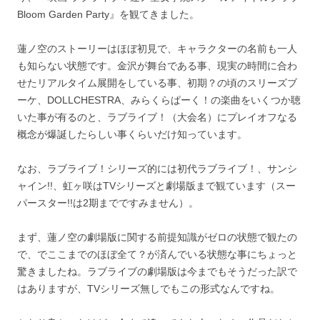
Bloom Garden Party』を観てきました。
蓮ノ空のストーリーはほぼ初見で、キャラクターの名前も一人
も知らない状態です。金沢が舞台である事、現実の時間に合わ
せたリアルタイム展開をしている事、初期？の頃のスリーズブ
ーケ、DOLLCHESTRA、みらくらぱーく！の楽曲をいくつか聴
いた事が有るのと、ラブライブ！（大会名）にプレイオフなる
概念が爆誕したらしい事くらいだけ知っています。
なお、ラブライブ！シリーズ的には初代ラブライブ！、サンシ
ャイン!!、虹ヶ咲はTVシリーズと劇場版まで観ています（スー
パースター!!は2期までですみません）。
まず、蓮ノ空の劇場版に関する前提知識がゼロの状態で観たの
で、でここまでのほぼ全て？が済んでいる状態な事にちょっと
驚きましたね。ラブライブの劇場版は今までもそうだった訳で
はありますが、TVシリーズ無しでもこの形式なんですね。