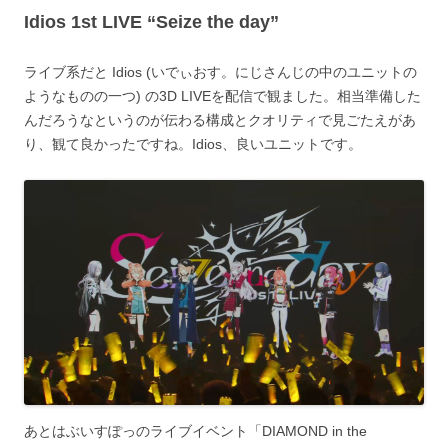
Idios 1st LIVE “Seize the day”
ライブ系だと Idios (いでぃおす。にじさんじの中のユニットの
ようなものの一つ) の3D LIVEを配信で観ました。相当準備した
んだろうなというのが伝わる構成とクオリティで見ごたえがあ
り、観て良かったですね。Idios、良いユニットです。
あとはぶいすぽっのライブイベント「DIAMOND in the