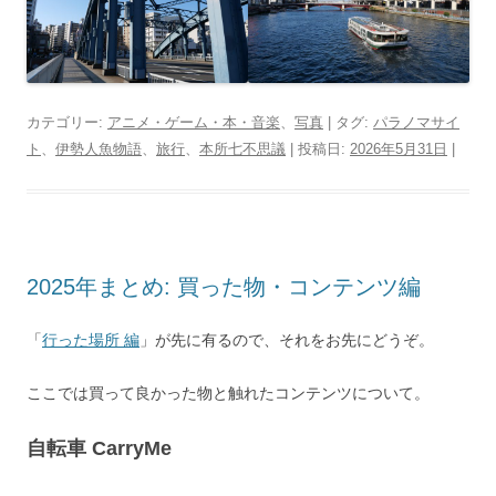
カテゴリー:
アニメ・ゲーム・本・音楽
、
写真
| タグ:
パラノマサイ
ト
、
伊勢人魚物語
、
旅行
、
本所七不思議
| 投稿日:
2026年5月31日
|
2025年まとめ: 買った物・コンテンツ編
「
行った場所 編
」が先に有るので、それをお先にどうぞ。
ここでは買って良かった物と触れたコンテンツについて。
自転車 CarryMe