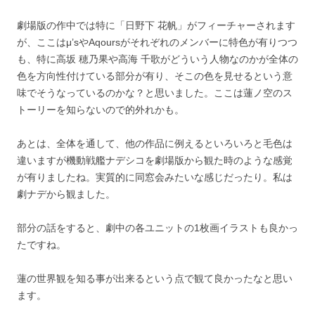
劇場版の作中では特に「日野下 花帆」がフィーチャーされます
が、ここはμ’sやAqoursがそれぞれのメンバーに特色が有りつつ
も、特に高坂 穂乃果や高海 千歌がどういう人物なのかが全体の
色を方向性付けている部分が有り、そこの色を見せるという意
味でそうなっているのかな？と思いました。ここは蓮ノ空のス
トーリーを知らないので的外れかも。
あとは、全体を通して、他の作品に例えるといろいろと毛色は
違いますが機動戦艦ナデシコを劇場版から観た時のような感覚
が有りましたね。実質的に同窓会みたいな感じだったり。私は
劇ナデから観ました。
部分の話をすると、劇中の各ユニットの1枚画イラストも良かっ
たですね。
蓮の世界観を知る事が出来るという点で観て良かったなと思い
ます。