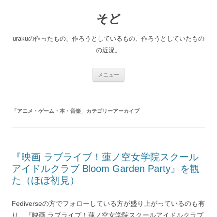
コ
ン
そど
テ
ン
ツ
へ
urakuの作ったもの、作ろうとしているもの、作ろうとしていたもの
ス
キ
の近況。
ッ
プ
メニュー
「
アニメ・ゲーム・本・音楽
」カテゴリーアーカイブ
『映画 ラブライブ！蓮ノ空女学院スクール
アイドルクラブ Bloom Garden Party』を観
た（ほぼ初見）
Fediverseの方でフォローしている方が盛り上がっているのも有
り、『映画 ラブライブ！蓮ノ空女学院スクールアイドルクラブ