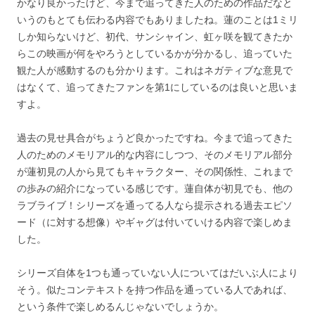
かなり良かったけど、今まで追ってきた人のための作品だなと
いうのもとても伝わる内容でもありましたね。蓮のことは1ミリ
しか知らないけど、初代、サンシャイン、虹ヶ咲を観てきたか
らこの映画が何をやろうとしているかが分かるし、追っていた
観た人が感動するのも分かります。これはネガティブな意見で
はなくて、追ってきたファンを第1にしているのは良いと思いま
すよ。
過去の見せ具合がちょうど良かったですね。今まで追ってきた
人のためのメモリアル的な内容にしつつ、そのメモリアル部分
が蓮初見の人から見てもキャラクター、その関係性、これまで
の歩みの紹介になっている感じです。蓮自体が初見でも、他の
ラブライブ！シリーズを通ってる人なら提示される過去エピソ
ード（に対する想像）やギャグは付いていける内容で楽しめま
した。
シリーズ自体を1つも通っていない人についてはだいぶ人により
そう。似たコンテキストを持つ作品を通っている人であれば、
という条件で楽しめるんじゃないでしょうか。