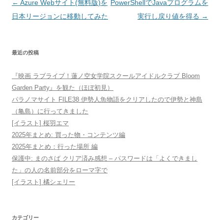
投
←
Azure Webサイト(無料版)を
PowerShellでJavaプログラムを
稿
日本リージョンに移動してみた
実行し戻り値を得る
→
ナ
ビ
最近の投稿
ゲ
ー
『映画 ラブライブ！蓮ノ空女学院スクールアイドルクラブ Bloom
シ
Garden Party』を観た（ほぼ初見）
ョ
パラノマサイト FILE38 伊勢人魚物語をクリアしたので伊勢と神島
（亀島）に行ってきました
ン
[イラスト] 桜羽エマ
2025年まとめ: 買った物・コンテンツ編
2025年まとめ：行った場所 編
保護中: まのさば クリア済み感想 – パスワードは「よくできまし
た」の人の名前部分をローマ字で
[イラスト] 橘シェリー
カテゴリー