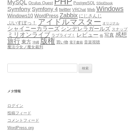
PHP
MySQL
Oculus Quest
PostgreSQL
SStoEbook
Windows
Symfony
Symfony 4
twitter
VRChat
Web
Zabbix
Windows10
WordPress
にじさんじ
アイドルマスター
ぶいすぽっ！
オリジナル
シャイニーカラーズ
シンデレラガールズ
スナップ
ミリオンライブ
感想
レビュー
写真
ラブライブ！
他
版権
旅行
東方
買い物
音楽視聴
沖縄
電子書籍
魔法少女ノ魔女裁判
検
索:
メタ情報
ログイン
投稿フィード
コメントフィード
WordPress.org