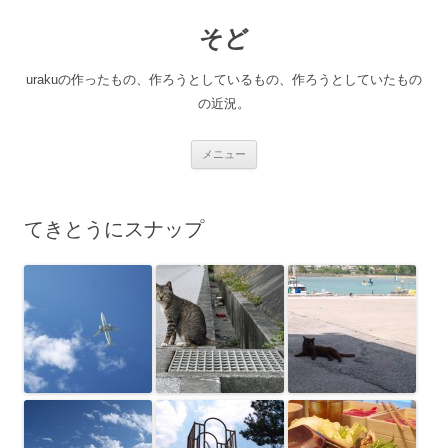
コ
ン
そど
テ
ン
ツ
へ
urakuの作ったもの、作ろうとしているもの、作ろうとしていたもの
ス
キ
の近況。
ッ
プ
メニュー
てきとうにスナップ