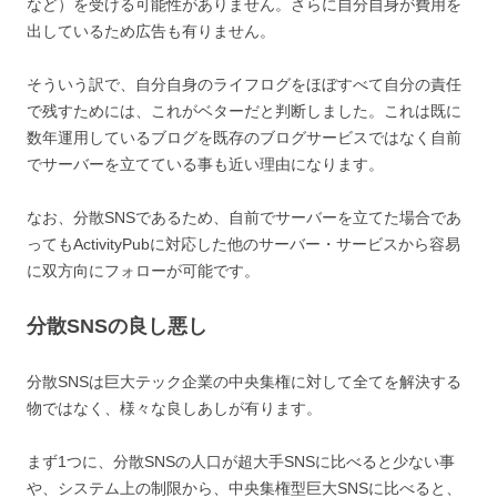
など）を受ける可能性がありません。さらに自分自身が費用を
出しているため広告も有りません。
そういう訳で、自分自身のライフログをほぼすべて自分の責任
で残すためには、これがベターだと判断しました。これは既に
数年運用しているブログを既存のブログサービスではなく自前
でサーバーを立てている事も近い理由になります。
なお、分散SNSであるため、自前でサーバーを立てた場合であ
ってもActivityPubに対応した他のサーバー・サービスから容易
に双方向にフォローが可能です。
分散SNSの良し悪し
分散SNSは巨大テック企業の中央集権に対して全てを解決する
物ではなく、様々な良しあしが有ります。
まず1つに、分散SNSの人口が超大手SNSに比べると少ない事
や、システム上の制限から、中央集権型巨大SNSに比べると、