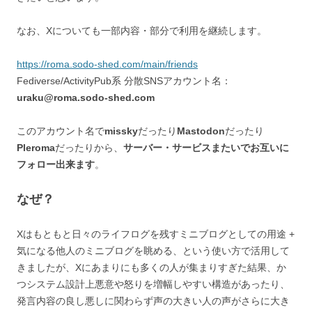
なお、Xについても一部内容・部分で利用を継続します。
https://roma.sodo-shed.com/main/friends
Fediverse/ActivityPub系 分散SNSアカウント名：
uraku@roma.sodo-shed.com
このアカウント名で
missky
だったり
Mastodon
だったり
Pleroma
だったりから、
サーバー・サービスまたいでお互いに
フォロー出来ます
。
なぜ？
Xはもともと日々のライフログを残すミニブログとしての用途 +
気になる他人のミニブログを眺める、という使い方で活用して
きましたが、Xにあまりにも多くの人が集まりすぎた結果、か
つシステム設計上悪意や怒りを増幅しやすい構造があったり、
発言内容の良し悪しに関わらず声の大きい人の声がさらに大き