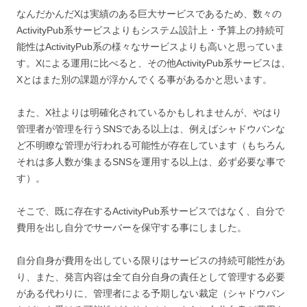
なんだかんだXは実績のある巨大サービスであるため、数々の
ActivityPub系サービスよりもシステム設計上・予算上の持続可
能性はActivityPub系の様々なサービスよりも高いと思っていま
す。Xによる運用に比べると、その他ActivityPub系サービスは、
Xとはまた別の課題が浮かんでくる事があるかと思います。
また、X社よりは明確化されているかもしれませんが、やはり
管理者が管理を行うSNSである以上は、例えばシャドウバンな
ど不明瞭な管理が行われる可能性が存在しています（もちろん
それは多人数が集まるSNSを運用する以上は、必ず必要な事で
す）。
そこで、既に存在するActivityPub系サービスではなく、自分で
費用を出し自分でサーバーを保守する事にしました。
自分自身が費用を出している限りはサービスの持続可能性があ
り、また、発言内容は全て自分自身の責任として管理する必要
がある代わりに、管理者による予期しない裁定（シャドウバン