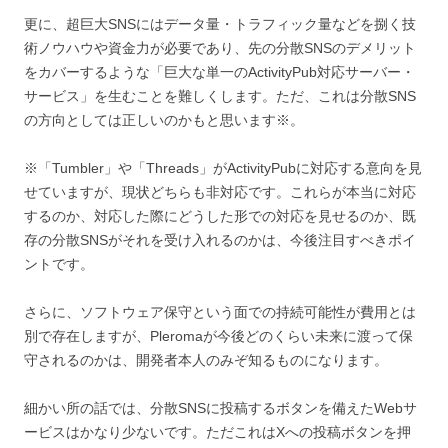
更に、超巨大SNSにはデータ量・トラフィック量などを捌く技
術ノウハウや資金力が必要であり、先の分散SNSのデメリット
をカバーするような「巨大な単一のActivityPub対応サーバー・
サービス」を生むことを難しくします。ただ、これは分散SNS
の方向としては正しいのかもと思います※。
※「Tumbler」や「Threads」がActivityPubに対応する意向を見
せていますが、現状どちらも非対応です。これらが本当に対応
するのか、対応した際にどうした形での対応を見せるのか、既
存の分散SNSがそれを受け入れるのかは、今後注目すべきポイ
ントです。
さらに、ソフトウェア保守という面での持続可能性が費用とは
別で存在しますが、Pleromaが今後どのくらい未来に渡って保
守されるのかは、開発者本人のみぞ知るものになります。
細かい所の話では、分散SNSに投稿するボタンを備えたWebサ
ービスはかなり少ないです。ただこれはXへの投稿ボタンを押