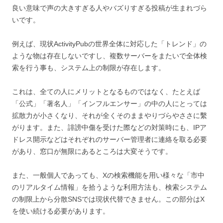
良い意味で声の大きすぎる人やバズりすぎる投稿が生まれづら
いです。
例えば、現状ActivityPubの世界全体に対応した「トレンド」の
ような物は存在しないですし、複数サーバーをまたいで全体検
索を行う事も、システム上の制限が存在します。
これは、全ての人にメリットとなるものではなく、たとえば
「公式」「著名人」「インフルエンサー」の中の人にとっては
拡散力が小さくなり、それが全くそのままやりづらやささに繫
がります。また、誹謗中傷を受けた際などの対策時にも、IPア
ドレス開示などはそれぞれのサーバー管理者に連絡を取る必要
があり、窓口が無限にあるところは大変そうです。
また、一般個人であっても、Xの検索機能を用い様々な「市中
のリアルタイム情報」を拾うような利用方法も、検索システム
の制限上から分散SNSでは現状代替できません。この部分はX
を使い続ける必要があります。