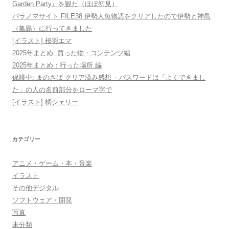
Garden Party』を観た（ほぼ初見）
パラノマサイト FILE38 伊勢人魚物語をクリアしたので伊勢と神島
（亀島）に行ってきました
[イラスト] 桜羽エマ
2025年まとめ: 買った物・コンテンツ編
2025年まとめ：行った場所 編
保護中: まのさば クリア済み感想 – パスワードは「よくできまし
た」の人の名前部分をローマ字で
[イラスト] 橘シェリー
カテゴリー
アニメ・ゲーム・本・音楽
イラスト
その他デジタル
ソフトウェア・開発
写真
未分類