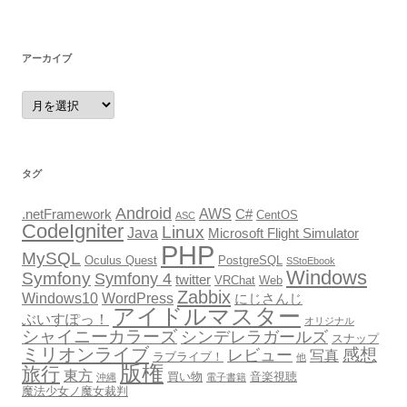
アーカイブ
ア
ー
カ
イ
ブ
タグ
Android
AWS
.netFramework
C#
CentOS
ASC
CodeIgniter
Linux
Java
Microsoft Flight Simulator
PHP
MySQL
Oculus Quest
PostgreSQL
SStoEbook
Windows
Symfony
Symfony 4
twitter
VRChat
Web
Zabbix
Windows10
WordPress
にじさんじ
アイドルマスター
ぶいすぽっ！
オリジナル
シャイニーカラーズ
シンデレラガールズ
スナップ
ミリオンライブ
感想
レビュー
写真
ラブライブ！
他
版権
旅行
東方
買い物
音楽視聴
沖縄
電子書籍
魔法少女ノ魔女裁判