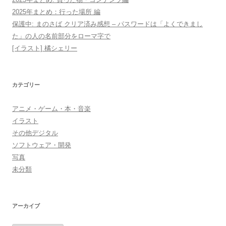
2025年まとめ：行った場所 編
保護中: まのさば クリア済み感想 – パスワードは「よくできまし
た」の人の名前部分をローマ字で
[イラスト] 橘シェリー
カテゴリー
アニメ・ゲーム・本・音楽
イラスト
その他デジタル
ソフトウェア・開発
写真
未分類
アーカイブ