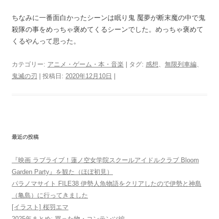
ちなみに一番面白かったシーンは眠り鬼 魘夢が断末魔の中で鬼
殺隊の事をめっちゃ褒めてくるシーンでした。めっちゃ褒めて
くるやんって思った。
カテゴリー:
アニメ・ゲーム・本・音楽
| タグ:
感想
、
無限列車編
、
鬼滅の刃
| 投稿日:
2020年12月10日
|
最近の投稿
『映画 ラブライブ！蓮ノ空女学院スクールアイドルクラブ Bloom
Garden Party』を観た（ほぼ初見）
パラノマサイト FILE38 伊勢人魚物語をクリアしたので伊勢と神島
（亀島）に行ってきました
[イラスト] 桜羽エマ
2025年まとめ: 買った物・コンテンツ編