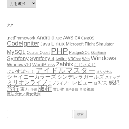
ア
ー
カ
イ
ブ
タグ
Android
AWS
.netFramework
C#
CentOS
ASC
CodeIgniter
Linux
Java
Microsoft Flight Simulator
PHP
MySQL
Oculus Quest
PostgreSQL
SStoEbook
Windows
Symfony
Symfony 4
twitter
VRChat
Web
Zabbix
Windows10
WordPress
にじさんじ
アイドルマスター
ぶいすぽっ！
オリジナル
シャイニーカラーズ
シンデレラガールズ
スナップ
ミリオンライブ
感想
レビュー
写真
ラブライブ！
他
版権
旅行
東方
買い物
音楽視聴
沖縄
電子書籍
魔法少女ノ魔女裁判
検
索: