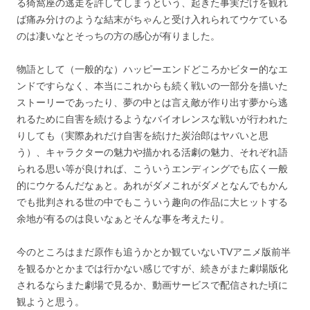
る猗窩座の逃走を許してしまうという、起きた事実だけを観れ
ば痛み分けのような結末がちゃんと受け入れられてウケている
のは凄いなとそっちの方の感心が有りました。
物語として（一般的な）ハッピーエンドどころかビター的なエ
ンドですらなく、本当にこれからも続く戦いの一部分を描いた
ストーリーであったり、夢の中とは言え敵が作り出す夢から逃
れるために自害を続けるようなバイオレンスな戦いが行われた
りしても（実際あれだけ自害を続けた炭治郎はヤバいと思
う）、キャラクターの魅力や描かれる活劇の魅力、それぞれ語
られる思い等が良ければ、こういうエンディングでも広く一般
的にウケるんだなぁと。あれがダメこれがダメとなんでもかん
でも批判される世の中でもこういう趣向の作品に大ヒットする
余地が有るのは良いなぁとそんな事を考えたり。
今のところはまだ原作も追うかとか観ていないTVアニメ版前半
を観るかとかまでは行かない感じですが、続きがまた劇場版化
されるならまた劇場で見るか、動画サービスで配信された頃に
観ようと思う。