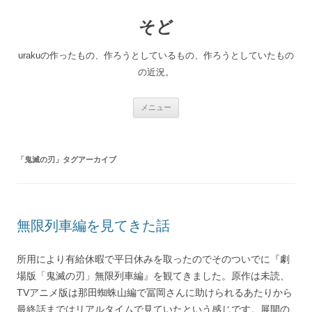
コ
ン
そど
テ
ン
ツ
へ
urakuの作ったもの、作ろうとしているもの、作ろうとしていたもの
ス
キ
の近況。
ッ
プ
メニュー
「
鬼滅の刃
」タグアーカイブ
無限列車編を見てきた話
所用により有給休暇で平日休みを取ったのでそのついでに『劇
場版「鬼滅の刃」無限列車編』を観てきました。原作は未読、
TVアニメ版は那田蜘蛛山編で冨岡さんに助けられるあたりから
最終話まではリアルタイムで見ていたという感じです。展開の