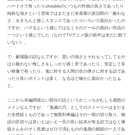
ハードさで有ったりufotableのいつもの作画の良さであったり
純粋な強さという意味ではまだまだ未発展の炭治郎の「敵わな
さ」をきちんと描くスタンスであったりいろいろ面白かったの
ですが、ハマるという感じではなくそのクールの面白い作品の
一つという感じでした（なのでTVアニメ版の前半は未だに観て
いない）。
で、劇場版の話なんですが、思いの強さとそれもってしてもや
はり敵わない悔しさをしっかり描く所であったり、安定して良
い映像で有ったり、鬼に対する人間の生の儚さに対する話であ
ったり良いポイントは多く、なるほど確かに面白かったなぁ
と。
ここから本編関係ない部分の話というかこっちがむしろ感想の
メインなんですが、「鬼滅の刃」としてのストーリーはまだま
だ全然続くものであって無限列車編はその一部の切り取り、物
語の区切りは良いとはいえ一旦の良い結末が有る訳ではなく煉
獄さんをのぞく死者はゼロで済むものの鬼側の精鋭の一人であ