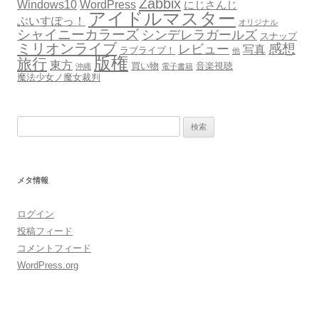
Zabbix
Windows10
WordPress
にじさんじ
アイドルマスター
ぶいすぽっ！
オリジナル
シャイニーカラーズ
シンデレラガールズ
スナップ
ミリオンライブ
感想
レビュー
写真
ラブライブ！
他
版権
旅行
東方
買い物
音楽視聴
沖縄
電子書籍
魔法少女ノ魔女裁判
検
索:
メタ情報
ログイン
投稿フィード
コメントフィード
WordPress.org