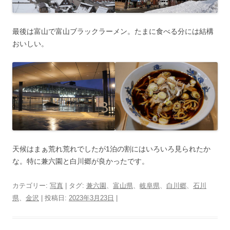
最後は富山で富山ブラックラーメン。たまに食べる分には結構
おいしい。
天候はまぁ荒れ荒れでしたが1泊の割にはいろいろ見られたか
な。特に兼六園と白川郷が良かったです。
カテゴリー:
写真
| タグ:
兼六園
、
富山県
、
岐阜県
、
白川郷
、
石川
県
、
金沢
| 投稿日:
2023年3月23日
|