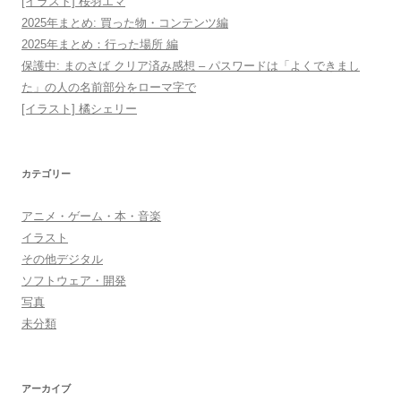
[イラスト] 桜羽エマ
2025年まとめ: 買った物・コンテンツ編
2025年まとめ：行った場所 編
保護中: まのさば クリア済み感想 – パスワードは「よくできまし
た」の人の名前部分をローマ字で
[イラスト] 橘シェリー
カテゴリー
アニメ・ゲーム・本・音楽
イラスト
その他デジタル
ソフトウェア・開発
写真
未分類
アーカイブ