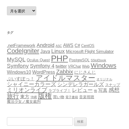
ア
ー
カ
イ
ブ
タグ
Android
AWS
.netFramework
C#
CentOS
ASC
CodeIgniter
Linux
Java
Microsoft Flight Simulator
PHP
MySQL
Oculus Quest
PostgreSQL
SStoEbook
Windows
Symfony
Symfony 4
twitter
VRChat
Web
Zabbix
Windows10
WordPress
にじさんじ
アイドルマスター
ぶいすぽっ！
オリジナル
シャイニーカラーズ
シンデレラガールズ
スナップ
ミリオンライブ
感想
レビュー
写真
ラブライブ！
他
版権
旅行
東方
買い物
音楽視聴
沖縄
電子書籍
魔法少女ノ魔女裁判
検
索: