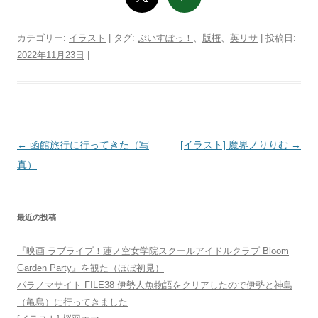
カテゴリー:
イラスト
| タグ:
ぶいすぽっ！
、
版権
、
英リサ
| 投稿日:
2022年11月23日
|
投
←
函館旅行に行ってきた（写
[イラスト] 魔界ノりりむ
→
稿
真）
ナ
ビ
最近の投稿
ゲ
ー
『映画 ラブライブ！蓮ノ空女学院スクールアイドルクラブ Bloom
シ
Garden Party』を観た（ほぼ初見）
ョ
パラノマサイト FILE38 伊勢人魚物語をクリアしたので伊勢と神島
（亀島）に行ってきました
ン