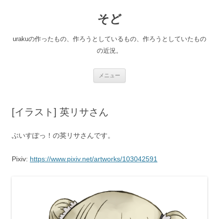
コ
ン
そど
テ
ン
ツ
へ
urakuの作ったもの、作ろうとしているもの、作ろうとしていたもの
ス
キ
の近況。
ッ
プ
メニュー
[イラスト] 英リサさん
ぶいすぽっ！の英リサさんです。
Pixiv:
https://www.pixiv.net/artworks/103042591