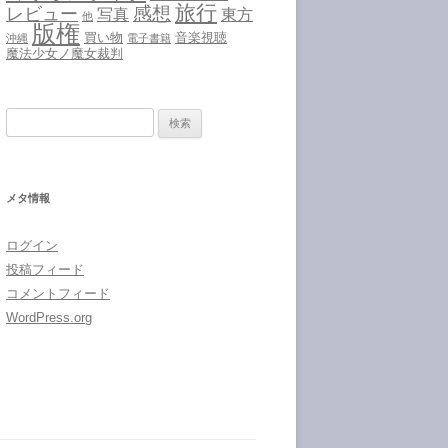
旅行
感想
レビュー
写真
東方
他
版権
買い物
音楽視聴
沖縄
電子書籍
魔法少女ノ魔女裁判
検
索:
メタ情報
ログイン
投稿フィード
コメントフィード
WordPress.org