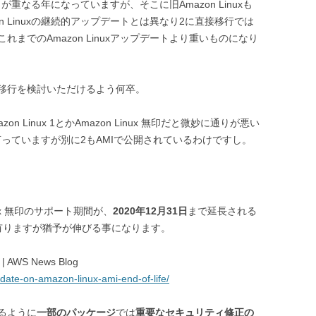
重なる年になっていますが、そこに旧Amazon Linuxも
n Linuxの継続的アップデートとは異なり2に直接移行では
までのAmazon Linuxアップデートより重いものになり
移行を検討いただけるよう何卒。
 Linux 1とかAmazon Linux 無印だと微妙に通りが悪い
MIと言っていますが別に2もAMIで公開されているわけですし。
nux 無印のサポート期間が、
2020年12月31日
まで延長される
有りますが猶予が伸びる事になります。
e | AWS News Blog
date-on-amazon-linux-ami-end-of-life/
るように
一部のパッケージ
では
重要なセキュリティ修正の