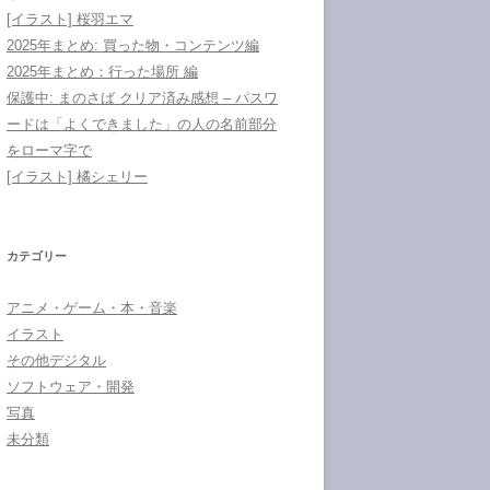
[イラスト] 桜羽エマ
2025年まとめ: 買った物・コンテンツ編
2025年まとめ：行った場所 編
保護中: まのさば クリア済み感想 – パスワ
ードは「よくできました」の人の名前部分
をローマ字で
[イラスト] 橘シェリー
カテゴリー
アニメ・ゲーム・本・音楽
イラスト
その他デジタル
ソフトウェア・開発
写真
未分類