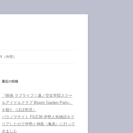
X（外部）
最近の投稿
『映画 ラブライブ！蓮ノ空女学院スクー
ルアイドルクラブ Bloom Garden Party』
を観た（ほぼ初見）
パラノマサイト FILE38 伊勢人魚物語をク
リアしたので伊勢と神島（亀島）に行って
きました