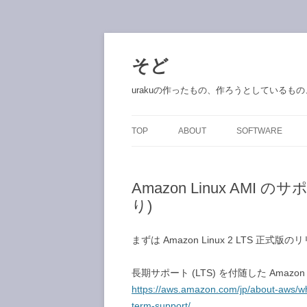
コ
ン
テ
そど
ン
ツ
へ
urakuの作ったもの、作ろうとしているも
ス
キ
ッ
プ
TOP
ABOUT
SOFTWARE
Amazon Linux AM
り)
まずは Amazon Linux 2 LTS 正
長期サポート (LTS) を付随した Amazon 
https://aws.amazon.com/jp/about-aws/w
term-support/