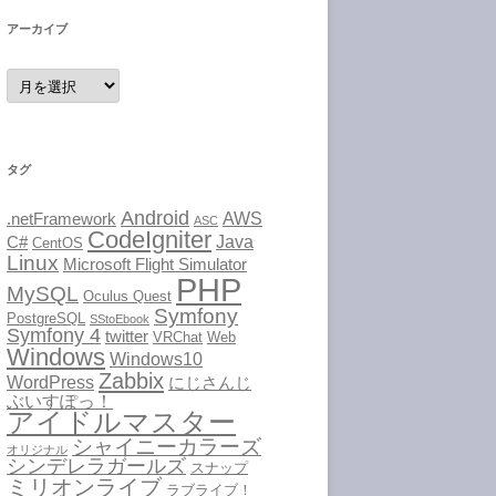
アーカイブ
ア
ー
カ
イ
ブ
タグ
Android
AWS
.netFramework
ASC
CodeIgniter
Java
C#
CentOS
Linux
Microsoft Flight Simulator
PHP
MySQL
Oculus Quest
Symfony
PostgreSQL
SStoEbook
Symfony 4
twitter
VRChat
Web
Windows
Windows10
Zabbix
WordPress
にじさんじ
ぶいすぽっ！
アイドルマスター
シャイニーカラーズ
オリジナル
シンデレラガールズ
スナップ
ミリオンライブ
ラブライブ！