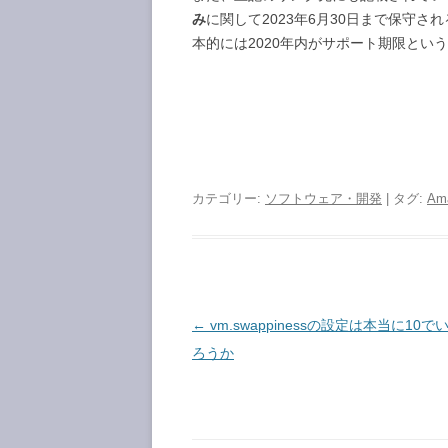
み
に関して2023年6月30日まで保守
本的には2020年内がサポート期限とい
カテゴリー:
ソフトウェア・開発
| タグ:
Ama
投
←
vm.swappinessの設定は本当に10
稿
ろうか
ナ
ビ
ゲ