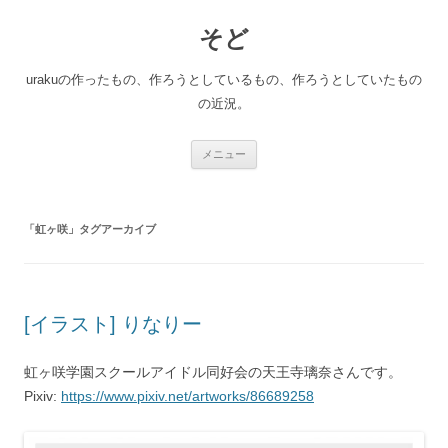
コ
ン
そど
テ
ン
ツ
へ
urakuの作ったもの、作ろうとしているもの、作ろうとしていたもの
ス
キ
の近況。
ッ
プ
メニュー
「
虹ヶ咲
」タグアーカイブ
[イラスト] りなりー
虹ヶ咲学園スクールアイドル同好会の天王寺璃奈さんです。
Pixiv:
https://www.pixiv.net/artworks/86689258