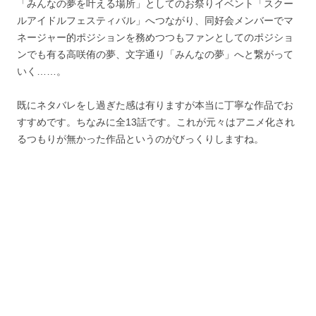
「みんなの夢を叶える場所」としてのお祭りイベント「スクー
ルアイドルフェスティバル」へつながり、同好会メンバーでマ
ネージャー的ポジションを務めつつもファンとしてのポジショ
ンでも有る高咲侑の夢、文字通り「みんなの夢」へと繋がって
いく……。
既にネタバレをし過ぎた感は有りますが本当に丁寧な作品でお
すすめです。ちなみに全13話です。これが元々はアニメ化され
るつもりが無かった作品というのがびっくりしますね。