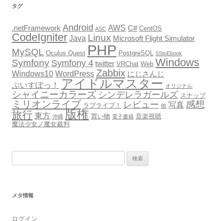
タグ
Android
AWS
.netFramework
C#
CentOS
ASC
CodeIgniter
Linux
Java
Microsoft Flight Simulator
PHP
MySQL
Oculus Quest
PostgreSQL
SStoEbook
Windows
Symfony
Symfony 4
twitter
VRChat
Web
Zabbix
Windows10
WordPress
にじさんじ
アイドルマスター
ぶいすぽっ！
オリジナル
シャイニーカラーズ
シンデレラガールズ
スナップ
ミリオンライブ
感想
レビュー
写真
ラブライブ！
他
版権
旅行
東方
買い物
音楽視聴
沖縄
電子書籍
魔法少女ノ魔女裁判
検
索:
メタ情報
ログイン