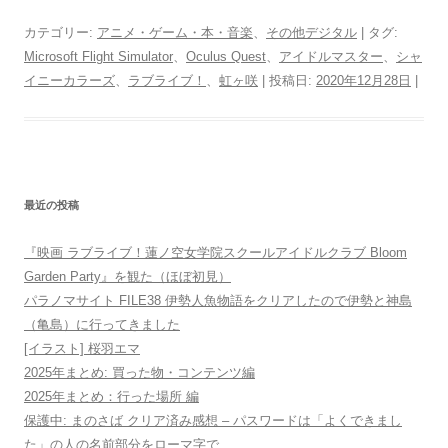
カテゴリー:
アニメ・ゲーム・本・音楽
、
その他デジタル
| タグ:
Microsoft Flight Simulator
、
Oculus Quest
、
アイドルマスター
、
シャ
イニーカラーズ
、
ラブライブ！
、
虹ヶ咲
| 投稿日:
2020年12月28日
|
最近の投稿
『映画 ラブライブ！蓮ノ空女学院スクールアイドルクラブ Bloom
Garden Party』を観た（ほぼ初見）
パラノマサイト FILE38 伊勢人魚物語をクリアしたので伊勢と神島
（亀島）に行ってきました
[イラスト] 桜羽エマ
2025年まとめ: 買った物・コンテンツ編
2025年まとめ：行った場所 編
保護中: まのさば クリア済み感想 – パスワードは「よくできまし
た」の人の名前部分をローマ字で