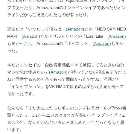
ちで初めてリアルタイムで観たAqours単独（オンライン）ライ
ブであったり、Amazarashiのオンラインライブであったりオン
ラインだからこそ見られたものが有ったり。
楽曲だと「いつだって僕らは」(
Amazon
)とか「NEO SKY, NEO
MAP!」(
Amazon
)とかアサルトリリィの「Edel Lilie」(
Amazon
)
も良かったし、Amazarashiの「ボイコット」(
Amazon
)も良か
った。
本だとエッセイの「自己肯定感低すぎて嫉妬してるときの自分
マジで化け物みたい」(
Amazon
)が持っていない視点もそうだよ
ねと同意するものも色々有って面白かったですね。洋画だと
「インセプション」をVR HMDで観るのは変な没入感が有って
良かったです。
なんなら「まだ大丈夫だった頃」のシンデレラガールズ7thの衝
撃だったり、μ’sからニジガクまでが勢揃いしたラブライブフェ
スも今年。なんだかんだいろいろ楽しめた一年だったなぁと思
います。