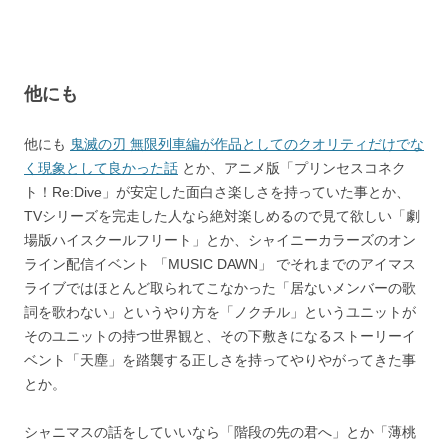
他にも
他にも
鬼滅の刃 無限列車編が作品としてのクオリティだけでな
く現象として良かった話
とか、アニメ版「プリンセスコネク
ト！Re:Dive」が安定した面白さ楽しさを持っていた事とか、
TVシリーズを完走した人なら絶対楽しめるので見て欲しい「劇
場版ハイスクールフリート」とか、シャイニーカラーズのオン
ライン配信イベント 「MUSIC DAWN」 でそれまでのアイマス
ライブではほとんど取られてこなかった「居ないメンバーの歌
詞を歌わない」というやり方を「ノクチル」というユニットが
そのユニットの持つ世界観と、その下敷きになるストーリーイ
ベント「天塵」を踏襲する正しさを持ってやりやがってきた事
とか。
シャニマスの話をしていいなら「階段の先の君へ」とか「薄桃