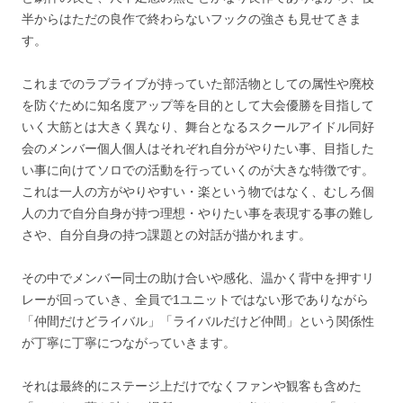
半からはただの良作で終わらないフックの強さも見せてきま
す。
これまでのラブライブが持っていた部活物としての属性や廃校
を防ぐために知名度アップ等を目的として大会優勝を目指して
いく大筋とは大きく異なり、舞台となるスクールアイドル同好
会のメンバー個人個人はそれぞれ自分がやりたい事、目指した
い事に向けてソロでの活動を行っていくのが大きな特徴です。
これは一人の方がやりやすい・楽という物ではなく、むしろ個
人の力で自分自身が持つ理想・やりたい事を表現する事の難し
さや、自分自身の持つ課題との対話が描かれます。
その中でメンバー同士の助け合いや感化、温かく背中を押すリ
レーが回っていき、全員で1ユニットではない形でありながら
「仲間だけどライバル」「ライバルだけど仲間」という関係性
が丁寧に丁寧につながっていきます。
それは最終的にステージ上だけでなくファンや観客も含めた