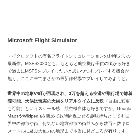
Microsoft Flight Simulator
マイクロソフトの有名フライトシミュレーションの14年ぶりの
最新作。MSFS2020とも。もともと航空機は子供の頃から好き
で過去にMSFSをプレイしたいと思いつつもプレイする機会が
無く、ここに来てまさかの最新作登場でプレイしてみようと。
世界中の地形や町が再現され、3万を超える空港や飛行場で離着
陸可能、天候は現実の天候をリアルタイムに反映
（自由に変更
も可能）というスケール感。航空機自体も好きですが、Google
MapsやWikipediaを眺めて数時間過ごせる趣味持ちとしても世
界中の都市や街、何気ない地方都市の街並みから数百～数キロ
メートルに及ぶ大迫力の地形まで本当に見どころが有ります。