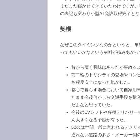
まだまだ寝かせてきていたわけですが、
の表記も変わり小型AT免許取得完了と
契機
なぜこのタイミングなのかというと、単
ってもいいかなという材料が積みあがっ
昔から薄く興味はあったが事故る
前二輪のトリシティの登場やコンビ
ち程度安全になった気がした。
都心で暮らす場合において自家用
たまま今後何かしら交通手段を購入
だよなと思っていた。
今後のEVシフトや各種デリバリ
ん大きくなる予感が有った。
50ccは世間一般に言われるデメ
通れない道路の多さ・メーカー側の原