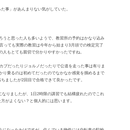
った事」があんまりない気がしていた。
ろうと思った人も多いようで、教習所の予約はかなり込み
と言っても実際の教習は今年から始まり3月頭での検定完了
の人もとても親切で分かりやすかったですね。
ルカブだったりジョルノだったりで公道を走った事は有りま
かり乗るのは初めてだったのでなかなか感覚を掴めるまで
落ちましたが2回目で合格できて良かったです。
になりましたが、1日2時限の講習でも結構疲れたのでこれ
た方がよくない？と個人的には思います。
るようになったわけですが、住んでいる物件には自転車の駐輪