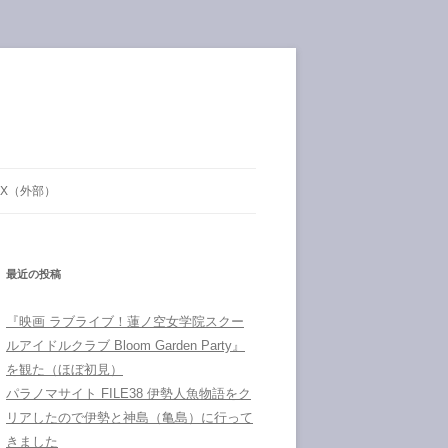
X（外部）
最近の投稿
『映画 ラブライブ！蓮ノ空女学院スクー
ルアイドルクラブ Bloom Garden Party』
を観た（ほぼ初見）
パラノマサイト FILE38 伊勢人魚物語をク
リアしたので伊勢と神島（亀島）に行って
きました