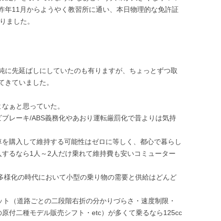
昨年11月からようやく教習所に通い、本日物理的な免許証
なりました。
純に先延ばしにしていたのも有りますが、ちょっとずつ取
てきていました。
よなぁと思っていた。
ブレーキ/ABS義務化やあおり運転厳罰化で昔よりは気持
車を購入して維持する可能性はゼロに等しく、都心で暮らし
するなら1人～2人だけ乗れて維持費も安いコミューター
ー多様化の時代において小型の乗り物の需要と供給はどんど
リット（道路ごとの二段階右折の分かりづらさ・速度制限・
付二種モデル販売シフト・etc）が多くて乗るなら125cc