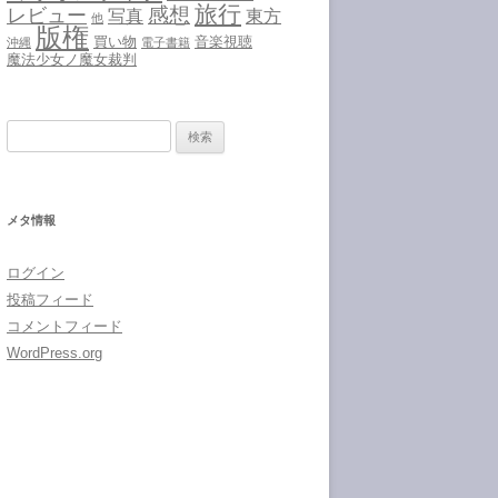
旅行
感想
レビュー
写真
東方
他
版権
買い物
音楽視聴
沖縄
電子書籍
魔法少女ノ魔女裁判
検
索:
メタ情報
ログイン
投稿フィード
コメントフィード
WordPress.org