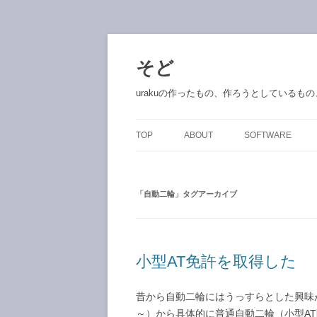
コ
ン
テ
そど
ン
ツ
へ
urakuの作ったもの、作ろうとしているも
ス
キ
ッ
プ
TOP
ABOUT
SOFTWARE
「
自動二輪
」タグアーカイブ
小型AT免許を取得した
昔から自動二輪にはうっすらとした興味が
～）から具体的に普通自動二輪（小型A