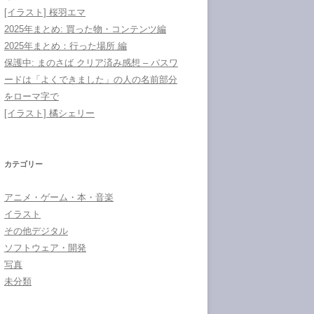
[イラスト] 桜羽エマ
2025年まとめ: 買った物・コンテンツ編
2025年まとめ：行った場所 編
保護中: まのさば クリア済み感想 – パスワ
ードは「よくできました」の人の名前部分
をローマ字で
[イラスト] 橘シェリー
カテゴリー
アニメ・ゲーム・本・音楽
イラスト
その他デジタル
ソフトウェア・開発
写真
未分類