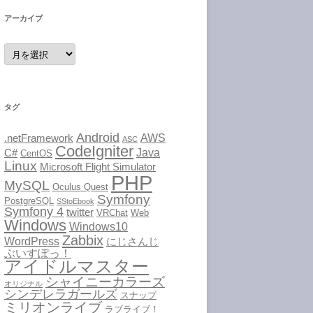
アーカイブ
ア
ー
カ
イ
ブ
タグ
Android
AWS
.netFramework
ASC
CodeIgniter
Java
C#
CentOS
Linux
Microsoft Flight Simulator
PHP
MySQL
Oculus Quest
Symfony
PostgreSQL
SStoEbook
Symfony 4
twitter
VRChat
Web
Windows
Windows10
Zabbix
WordPress
にじさんじ
ぶいすぽっ！
アイドルマスター
シャイニーカラーズ
オリジナル
シンデレラガールズ
スナップ
ミリオンライブ
ラブライブ！