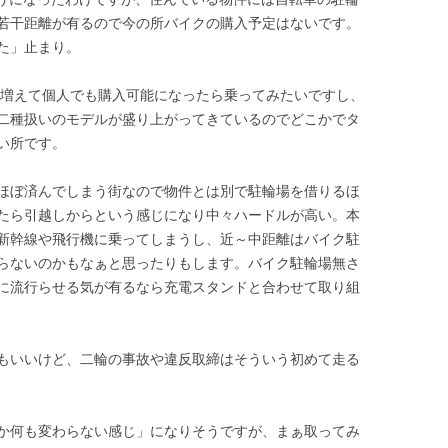
若干距離が有るので今の所バイクの購入予定はないです。
た」止まり。
と増えて個人でも購入可能になったら乗ってみたいですし、
二種扱いのモデルが盛り上がってきているのでどこかでタ
い所です。
ほぼ済んでしまう街なので物件とは別で駐輪場を借りるほ
たら引越しからという感じになり中々ハードルが高い。本
新幹線や飛行機に乗ってしまうし、近～中距離はバイク駐
らないのかもなぁと思ったりもします。バイク駐輪場無さ
に流行らせる気が有るなら充電スタンドと合わせて取り組
もいいけど、二輪の事故や違反取締はそういう初めて走る
か何も変わらない感じ」になりそうですが、まぁ取ってみ