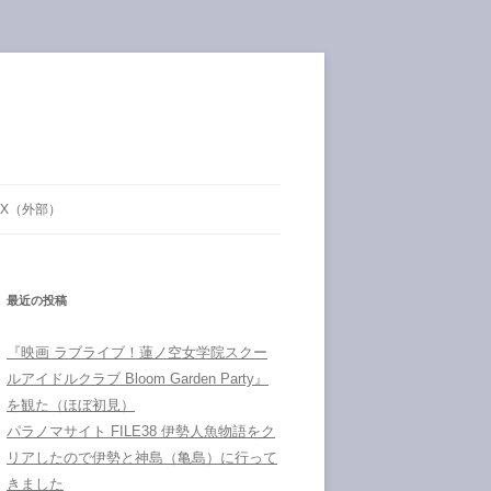
X（外部）
最近の投稿
『映画 ラブライブ！蓮ノ空女学院スクー
ルアイドルクラブ Bloom Garden Party』
を観た（ほぼ初見）
パラノマサイト FILE38 伊勢人魚物語をク
リアしたので伊勢と神島（亀島）に行って
きました