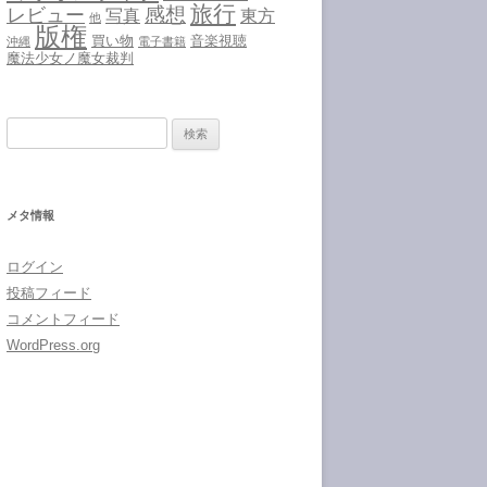
旅行
感想
レビュー
写真
東方
他
版権
買い物
音楽視聴
沖縄
電子書籍
魔法少女ノ魔女裁判
検
索:
メタ情報
ログイン
投稿フィード
コメントフィード
WordPress.org