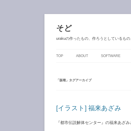
コ
ン
テ
そど
ン
ツ
へ
urakuの作ったもの、作ろうとしているも
ス
キ
ッ
プ
TOP
ABOUT
SOFTWARE
「
版権
」タグアーカイブ
[イラスト] 福来あざみ
『都市伝説解体センター』の福来あざみ