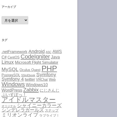
アーカイブ
ア
ー
カ
イ
ブ
タグ
Android
AWS
.netFramework
ASC
CodeIgniter
Java
C#
CentOS
Linux
Microsoft Flight Simulator
PHP
MySQL
Oculus Quest
Symfony
PostgreSQL
SStoEbook
Symfony 4
twitter
VRChat
Web
Windows
Windows10
Zabbix
WordPress
にじさんじ
ぶいすぽっ！
アイドルマスター
シャイニーカラーズ
オリジナル
シンデレラガールズ
スナップ
ミリオンライブ
ラブライブ！