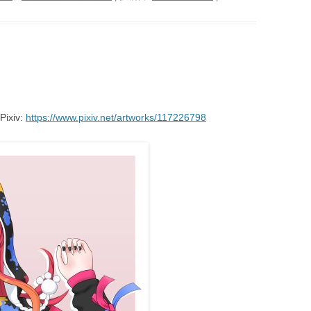
xiv:
https://www.pixiv.net/artworks/117226798