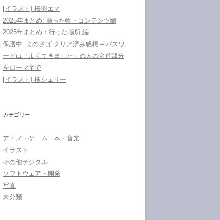
[イラスト] 桜羽エマ
2025年まとめ: 買った物・コンテンツ編
2025年まとめ：行った場所 編
保護中: まのさば クリア済み感想 – パスワ
ードは「よくできました」の人の名前部分
をローマ字で
[イラスト] 橘シェリー
カテゴリー
アニメ・ゲーム・本・音楽
イラスト
その他デジタル
ソフトウェア・開発
写真
未分類