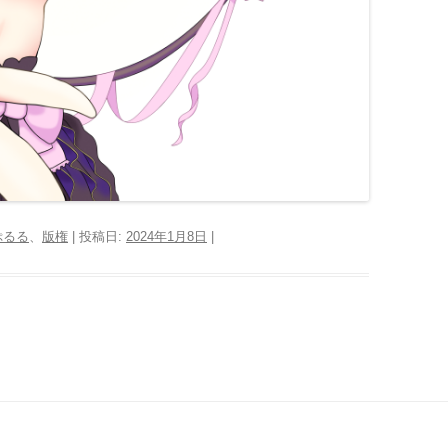
ぷるる
、
版権
| 投稿日:
2024年1月8日
|