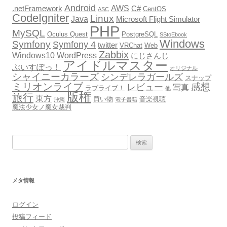
Android
AWS
.netFramework
C#
CentOS
ASC
CodeIgniter
Linux
Java
Microsoft Flight Simulator
PHP
MySQL
Oculus Quest
PostgreSQL
SStoEbook
Windows
Symfony
Symfony 4
twitter
VRChat
Web
Zabbix
Windows10
WordPress
にじさんじ
アイドルマスター
ぶいすぽっ！
オリジナル
シャイニーカラーズ
シンデレラガールズ
スナップ
ミリオンライブ
感想
レビュー
写真
ラブライブ！
他
版権
旅行
東方
買い物
音楽視聴
沖縄
電子書籍
魔法少女ノ魔女裁判
検
索:
メタ情報
ログイン
投稿フィード