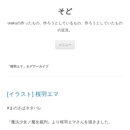
コ
ン
そど
テ
ン
ツ
へ
urakuの作ったもの、作ろうとしているもの、作ろうとしていたもの
ス
キ
の近況。
ッ
プ
メニュー
「
桜羽エマ
」タグアーカイブ
[イラスト] 桜羽エマ
#まのさばネタバレ
『魔法少女ノ魔女裁判』より桜羽エマさんを描きました。