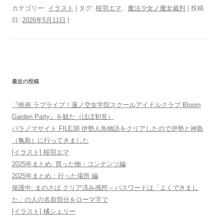
カテゴリー:
イラスト
| タグ:
桜羽エマ
、
魔法少女ノ魔女裁判
| 投稿
日:
2026年5月11日
|
最近の投稿
『映画 ラブライブ！蓮ノ空女学院スクールアイドルクラブ Bloom
Garden Party』を観た（ほぼ初見）
パラノマサイト FILE38 伊勢人魚物語をクリアしたので伊勢と神島
（亀島）に行ってきました
[イラスト] 桜羽エマ
2025年まとめ: 買った物・コンテンツ編
2025年まとめ：行った場所 編
保護中: まのさば クリア済み感想 – パスワードは「よくできまし
た」の人の名前部分をローマ字で
[イラスト] 橘シェリー