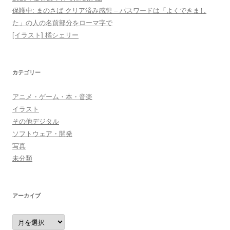
保護中: まのさば クリア済み感想 – パスワードは「よくできまし
た」の人の名前部分をローマ字で
[イラスト] 橘シェリー
カテゴリー
アニメ・ゲーム・本・音楽
イラスト
その他デジタル
ソフトウェア・開発
写真
未分類
アーカイブ
ア
ー