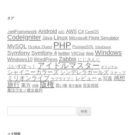
カ
イ
ブ
タグ
Android
AWS
.netFramework
C#
CentOS
ASC
CodeIgniter
Linux
Java
Microsoft Flight Simulator
PHP
MySQL
Oculus Quest
PostgreSQL
SStoEbook
Windows
Symfony
Symfony 4
twitter
VRChat
Web
Zabbix
Windows10
WordPress
にじさんじ
アイドルマスター
ぶいすぽっ！
オリジナル
シャイニーカラーズ
シンデレラガールズ
スナップ
ミリオンライブ
感想
レビュー
写真
ラブライブ！
他
版権
旅行
東方
買い物
音楽視聴
沖縄
電子書籍
魔法少女ノ魔女裁判
検
索:
メタ情報