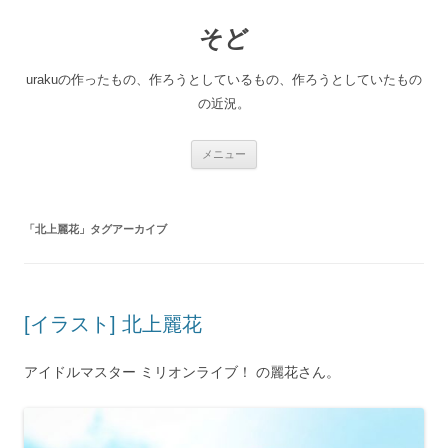
コ
ン
そど
テ
ン
ツ
へ
urakuの作ったもの、作ろうとしているもの、作ろうとしていたもの
ス
キ
の近況。
ッ
プ
メニュー
「
北上麗花
」タグアーカイブ
[イラスト] 北上麗花
アイドルマスター ミリオンライブ！ の麗花さん。