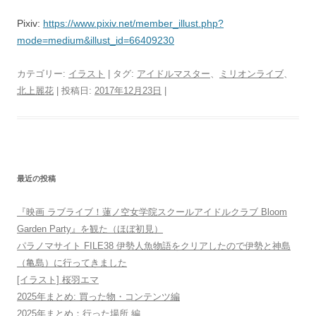
Pixiv:
https://www.pixiv.net/member_illust.php?
mode=medium&illust_id=66409230
カテゴリー:
イラスト
| タグ:
アイドルマスター
、
ミリオンライブ
、
北上麗花
| 投稿日:
2017年12月23日
|
最近の投稿
『映画 ラブライブ！蓮ノ空女学院スクールアイドルクラブ Bloom
Garden Party』を観た（ほぼ初見）
パラノマサイト FILE38 伊勢人魚物語をクリアしたので伊勢と神島
（亀島）に行ってきました
[イラスト] 桜羽エマ
2025年まとめ: 買った物・コンテンツ編
2025年まとめ：行った場所 編