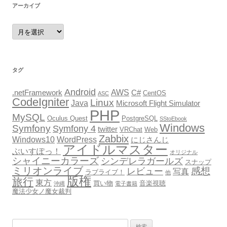
アーカイブ
ア
ー
カ
イ
ブ
タグ
Android
AWS
.netFramework
C#
CentOS
ASC
CodeIgniter
Linux
Java
Microsoft Flight Simulator
PHP
MySQL
Oculus Quest
PostgreSQL
SStoEbook
Windows
Symfony
Symfony 4
twitter
VRChat
Web
Zabbix
Windows10
WordPress
にじさんじ
アイドルマスター
ぶいすぽっ！
オリジナル
シャイニーカラーズ
シンデレラガールズ
スナップ
ミリオンライブ
感想
レビュー
写真
ラブライブ！
他
版権
旅行
東方
買い物
音楽視聴
沖縄
電子書籍
魔法少女ノ魔女裁判
検