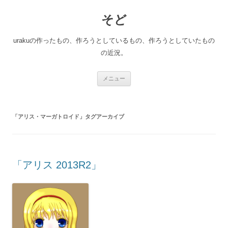
コ
ン
そど
テ
ン
ツ
へ
urakuの作ったもの、作ろうとしているもの、作ろうとしていたもの
ス
キ
の近況。
ッ
プ
メニュー
「
アリス・マーガトロイド
」タグアーカイブ
「アリス 2013R2」