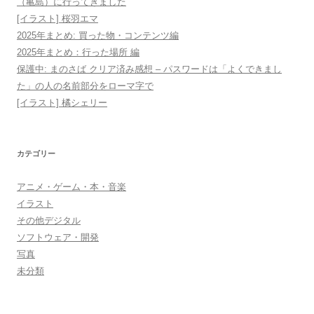
（亀島）に行ってきました
[イラスト] 桜羽エマ
2025年まとめ: 買った物・コンテンツ編
2025年まとめ：行った場所 編
保護中: まのさば クリア済み感想 – パスワードは「よくできまし
た」の人の名前部分をローマ字で
[イラスト] 橘シェリー
カテゴリー
アニメ・ゲーム・本・音楽
イラスト
その他デジタル
ソフトウェア・開発
写真
未分類